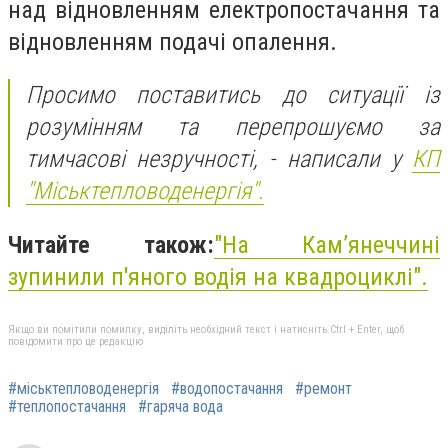
над відновленням електропостачання та
відновленням подачі опалення.
Просимо поставитись до ситуації із
розумінням та перепрошуємо за
тимчасові незручності, - написали у
КП
"Міськтепловоденергія".
Читайте також:
"На Камʼянеччині
зупинили п'яного водія на квадроциклі".
Якщо ви помітили помилку, виділіть необхідний текст і натисніть Ctrl + Enter, щоб
повідомити про це редакцію
#міськтепловоденергія
#водопостачання
#ремонт
#теплопостачання
#гаряча вода