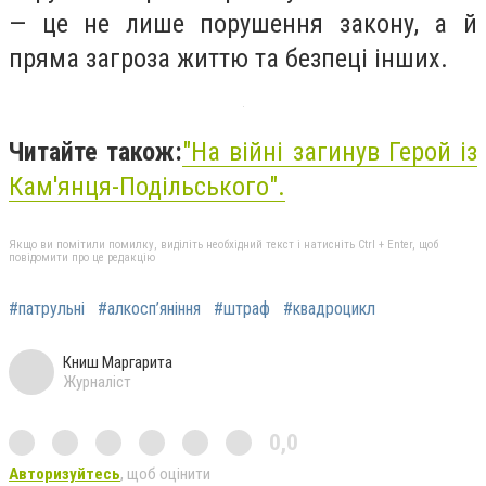
— це не лише порушення закону, а й
пряма загроза життю та безпеці інших.
Читайте також:
"На війні загинув Герой із
Кам'янця-Подільського".
Якщо ви помітили помилку, виділіть необхідний текст і натисніть Ctrl + Enter, щоб
повідомити про це редакцію
#патрульні
#алкосп’яніння
#штраф
#квадроцикл
Книш Маргарита
Журналіст
0,0
Авторизуйтесь
, щоб оцінити