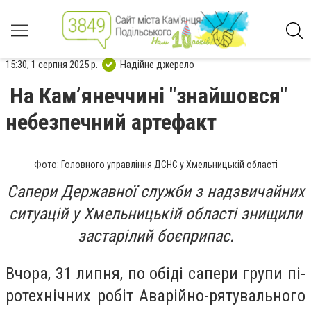
15:30, 1 серпня 2025 р.
Надійне джерело
На Камʼянеччині "знайшовся"
небезпечний артефакт
Фото: Головного управління ДСНС у Хмельницькій області
Са­пе­ри Дер­жавної служ­би з над­зви­чай­них
си­ту­ацій у Хмель­ницькій об­ласті зни­щи­ли
зас­та­рі­лий бо­єп­ри­пас.
Вчо­ра, 31 лип­ня, по обі­ді са­пе­ри гру­пи пі­
ро­тех­нічних ро­біт Ава­рій­но-ря­ту­валь­но­го