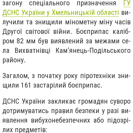
за­го­ну спе­ці­аль­но­го приз­на­чен­ня
ГУ
ДСНС Ук­ра­їни у Хмель­ницькій об­ласті
ви­
лу­чи­ли та зни­щи­ли мі­но­мет­ну мі­ну ча­сів
Дру­гої сві­то­вої вій­ни. Бо­єп­ри­пас ка­ліб­
ром 82 мм був ви­яв­ле­ний за ме­жа­ми се­
ла Вих­ватнів­ці Кам’янець­-По­діль­сько­го
району.
За­га­лом, з по­чат­ку ро­ку пі­ро­тех­ні­ки зни­
щи­ли 161 зас­та­рі­лий бо­єп­ри­пас.
ДСНС Ук­ра­їни зак­ли­кає гро­ма­дян су­во­ро
дот­ри­му­ва­тись пра­вил без­пе­ки у ра­зі ви­
яв­лення ви­бу­хо­не­без­печних або пі­доз­рі­
лих пред­ме­тів: