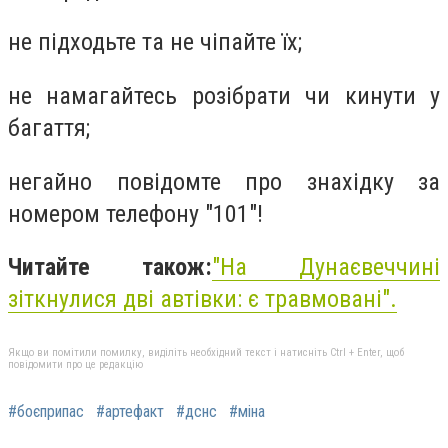
не підходьте та не чіпайте їх;
не намагайтесь розібрати чи кинути у
багаття;
негайно повідомте про знахідку за
номером телефону "101"!
Читайте також:
"На Дунаєвеччині
зіткнулися дві автівки: є травмовані".
Якщо ви помітили помилку, виділіть необхідний текст і натисніть Ctrl + Enter, щоб
повідомити про це редакцію
#боєприпас
#артефакт
#дснс
#міна