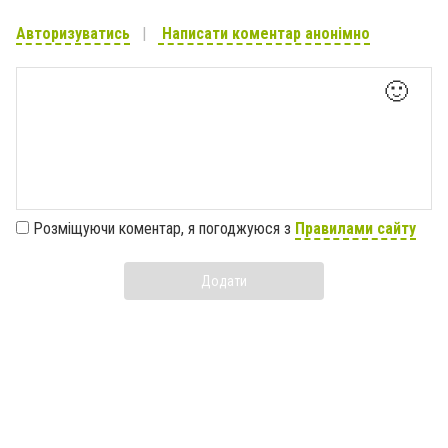
Авторизуватись
Написати коментар анонімно
🙂
Розміщуючи коментар, я погоджуюся з
Правилами сайту
Додати