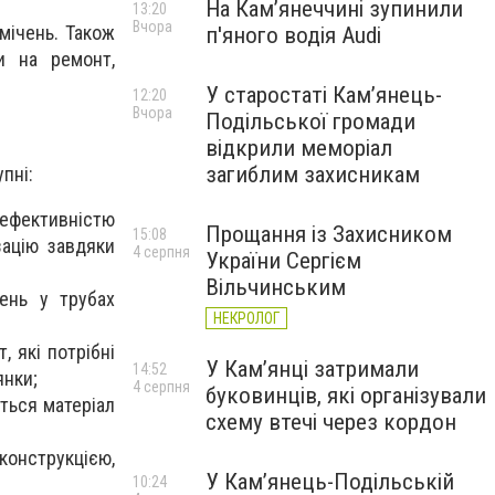
На Камʼянеччині зупинили
13:20
Вчора
мічень. Також
п'яного водія Audi
и на ремонт,
У старостаті Кам’янець-
12:20
Вчора
Подільської громади
відкрили меморіал
загиблим захисникам
пні:
ефективністю
Прощання із Захисником
15:08
зацію завдяки
4 серпня
України Сергієм
Вільчинським
ень у трубах
НЕКРОЛОГ
 які потрібні
У Кам’янці затримали
14:52
янки;
4 серпня
буковинців, які організували
ться матеріал
схему втечі через кордон
конструкцією,
У Кам’янець-Подільській
10:24