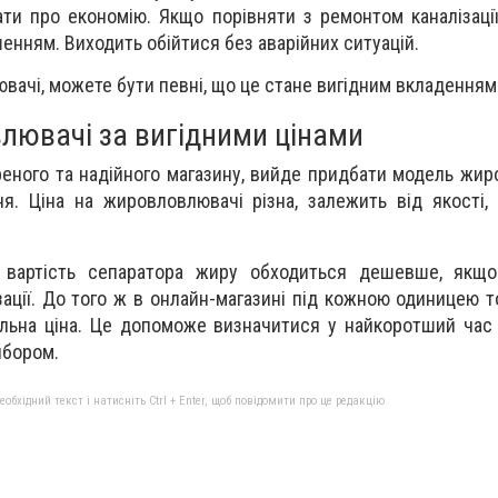
ати про економію. Якщо порівняти з ремонтом каналізації
шенням. Виходить обійтися без аварійних ситуацій.
чі, можете бути певні, що це стане вигідним вкладенням
влювачі за вигідними цінами
еного та надійного магазину, вийде придбати модель жир
ня. Ціна на жировловлювачі різна, залежить від якості,
 вартість сепаратора жиру обходиться дешевше, якщо
ації. До того ж в онлайн-магазині під кожною одиницею т
альна ціна. Це допоможе визначитися у найкоротший час
ибором.
бхідний текст і натисніть Ctrl + Enter, щоб повідомити про це редакцію