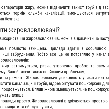
 сепараторів жиру, можна відзначити захист труб від зас
ться термін служби каналізації, зменшуються витрат
на безпека.
ити жировловлювачі?
використання жировловлювачів, можна відзначити на насту
стема повністю захищена. Прилади здатні з особливою 
 інші забруднення. Тобто все це не потрапляє у каналі
ровловлювачів;
 жир затримується, ризик утворення пробок та засміч
уму. Запобігаючи також серйозним проблемам;
и на ремонті. Жировловлювачі дозволяють уникати витрат,
истити каналізаційні труби, відремонтувати пошкоджені діл
б продовжується. Вплив жирів зменшується, не пошкоджує
лужать довше;
і прилади просто. Жировловлювачі відрізняються простою 
то очищати та обслуговувати;