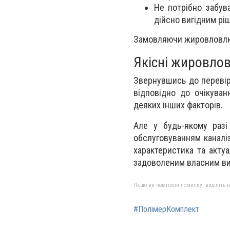
Не потрібно забув
дійсно вигідним рі
Замовляючи жировловлюва
Якісні жировло
Звернувшись до перевір
відповідно до очікуван
деяких інших факторів.
Але у будь-якому разі
обслуговуванням каналіз
характеристика та акту
задоволеним власним в
Якщо ви помітили помилку, виділіть нео
#ПолімерКомплект