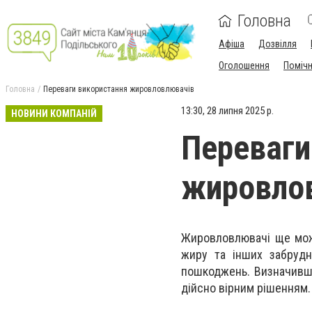
Головна
Афіша
Дозвілля
Оголошення
Поміч
Головна
Переваги використання жировловлювачів
13:30, 28 липня 2025 р.
НОВИНИ КОМПАНІЙ
Переваги
жировло
Жировловлювачі ще мож
жиру та інших забрудне
пошкоджень. Визначивш
дійсно вірним рішенням.