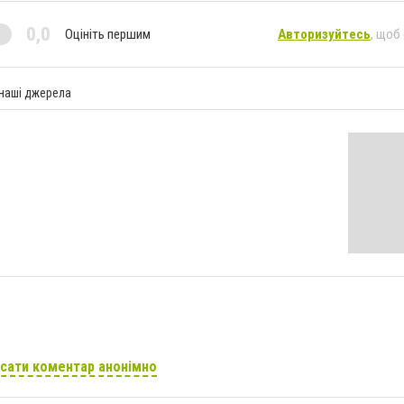
0,0
Оцініть першим
Авторизуйтесь
, щоб
 наші джерела
сати коментар анонімно