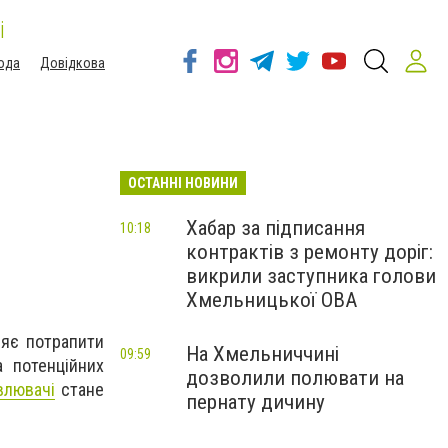
і
ода
Довідкова
ОСТАННІ НОВИНИ
Хабар за підписання
10:18
контрактів з ремонту доріг:
викрили заступника голови
Хмельницької ОВА
ляє потрапити
На Хмельниччині
09:59
а потенційних
дозволили полювати на
влювачі
стане
пернату дичину