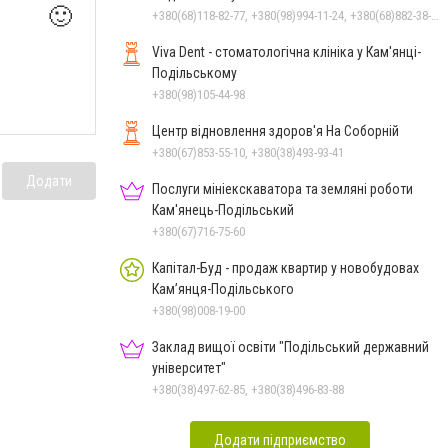
🙂
+380(68)118-82-77, +380(98)994-11-24, +380(68)882-38-28
Viva Dent - стоматологічна клініка у Кам'янці-
Подільському
+380(98)105-44-98
Центр відновлення здоров'я На Соборній
+380(67)853-55-10, +380(38)493-93-41
Додати
Послуги мініекскаватора та земляні роботи
Кам'янець-Подільський
+380(67)716-75-60
Капітал-Буд - продаж квартир у новобудовах
Кам’янця-Подільського
+380(98)008-19-00
Заклад вищої освіти "Подільський державний
університет"
+380(38)497-62-85, +380(38)496-83-88
Додати підприємство