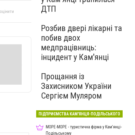
ДТП
 оцінити
Розбив двері лікарні та
побив двох
медпрацівниць:
інцидент у Кам'янці
Прощання із
Захисником України
Сергієм Муляром
ПІДПРИЄМСТВА КАМ'ЯНЦЯ-ПОДІЛЬСЬКОГО
МОРЕ-МОРЕ - туристична фірма у Кам’янці-
Подільському