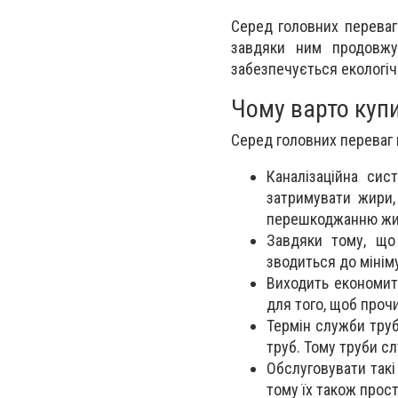
Серед головних переваг
завдяки ним продовжує
забезпечується екологіч
Чому варто куп
Серед головних переваг 
Каналізаційна си
затримувати жири,
перешкоджанню жи
Завдяки тому, що
зводиться до мінім
Виходить економит
для того, щоб проч
Термін служби тру
труб. Тому труби с
Обслуговувати так
тому їх також прос