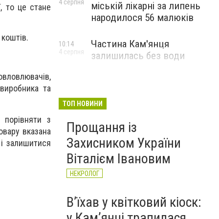
4 серпня
міській лікарні за липень
, то це стане
народилося 56 малюків
 коштів.
Частина Кам'янця
10:14
4 серпня
залишилась без води
овловлювачів,
 виробника та
ТОП НОВИНИ
 порівняти з
Прощання із
овару вказана
Захисником України
 і залишитися
Віталієм Івановим
НЕКРОЛОГ
Вʼїхав у квітковий кіоск:
у Камʼянці трапилася