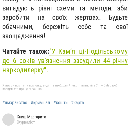
вигадують різні схеми та методи, аби
заробити на своїх жертвах. Будьте
обачними, бережіть себе та свої
заощадження!
Читайте також:
"У Кам’янці-Подільському
до 6 років ув’язнення засудили 44-річну
наркодилерку".
Якщо ви помітили помилку, виділіть необхідний текст і натисніть Ctrl + Enter, щоб
повідомити про це редакцію
#шахрайство
#кримінал
#кошти
#карта
Книш Маргарита
Журналіст