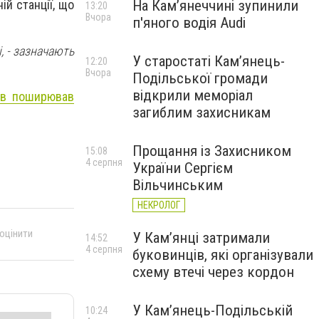
На Камʼянеччині зупинили
й станції, що
13:20
Вчора
п'яного водія Audi
, - зазначають
У старостаті Кам’янець-
12:20
Вчора
Подільської громади
відкрили меморіал
ків поширював
загиблим захисникам
Прощання із Захисником
15:08
4 серпня
України Сергієм
Вільчинським
НЕКРОЛОГ
 оцінити
У Кам’янці затримали
14:52
4 серпня
буковинців, які організували
схему втечі через кордон
У Кам’янець-Подільській
10:24