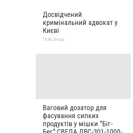
Досвідчений
кримінальний адвокат у
Києві
10:40, Вчора
Ваговий дозатор для
фасування сипких
продуктів у мішки "Біг-
Бег" СВЕДА ДВС-301-1000-