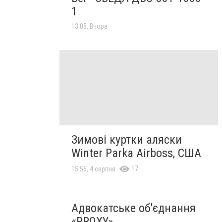
1
13:05, Вчора
Зимові куртки аляски
Winter Parka Airboss, США
17
15:56, 4 серпня
Адвокатське об'єднання
«PROXY»