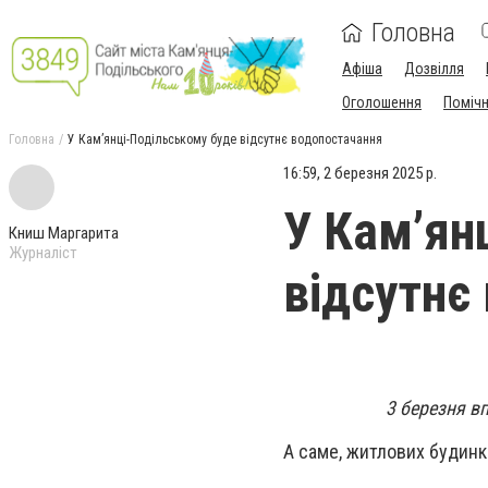
Головна
Афіша
Дозвілля
Оголошення
Поміч
Головна
У Кам’янці-Подільському буде відсутнє водопостачання
16:59, 2 березня 2025 р.
У Кам’ян
Книш Маргарита
Журналіст
відсутнє
3 березня в
А саме, житлових будинках