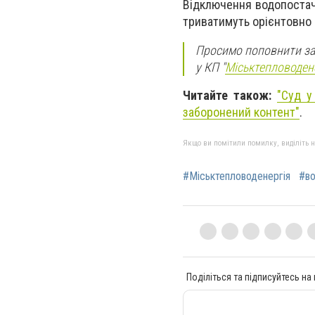
Відключення водопостача
триватимуть орієнтовно 
Просимо поповнити зап
у КП "
Міськтепловодене
Читайте також:
"Суд у
заборонений контент"
.
Якщо ви помітили помилку, виділіть нео
#Міськтепловоденергія
#во
Поділіться та підписуйтесь на