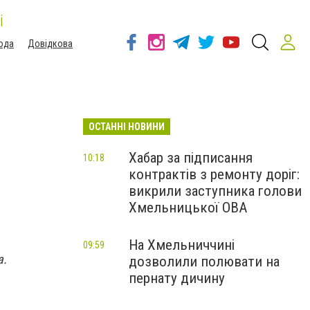
і
ода
Довідкова
ОСТАННІ НОВИНИ
Хабар за підписання
10:18
контрактів з ремонту доріг:
викрили заступника голови
Хмельницької ОВА
На Хмельниччині
09:59
а.
дозволили полювати на
пернату дичину