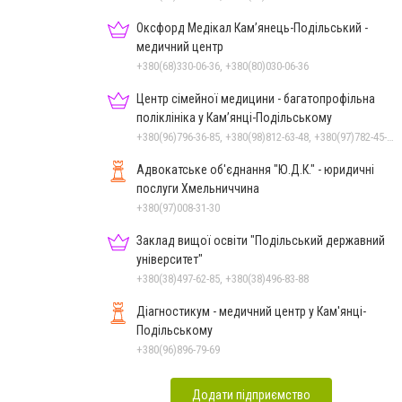
Оксфорд Медікал Кам’янець-Подільський -
медичний центр
+380(68)330-06-36, +380(80)030-06-36
Центр сімейної медицини - багатопрофільна
поліклініка у Кам’янці-Подільському
+380(96)796-36-85, +380(98)812-63-48, +380(97)782-45-70
Адвокатське об'єднання "Ю.Д.К." - юридичні
послуги Хмельниччина
+380(97)008-31-30
Заклад вищої освіти "Подільський державний
університет"
+380(38)497-62-85, +380(38)496-83-88
Діагностикум - медичний центр у Кам'янці-
Подільському
+380(96)896-79-69
Додати підприємство