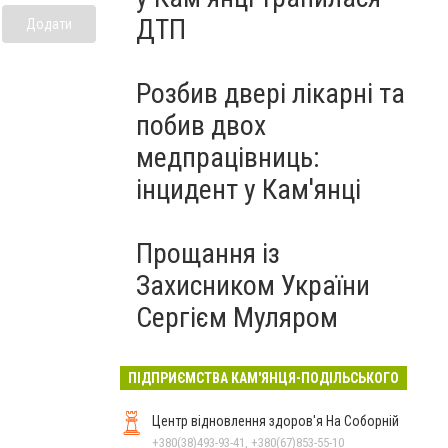
ДТП
Додати
Розбив двері лікарні та
побив двох
медпрацівниць:
інцидент у Кам'янці
Прощання із
Захисником України
Сергієм Муляром
ПІДПРИЄМСТВА КАМ'ЯНЦЯ-ПОДІЛЬСЬКОГО
Центр відновлення здоров'я На Соборній
+380(38)493-93-41, +380(67)853-55-10