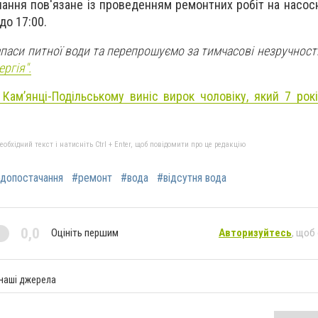
ння пов'язане із проведенням ремонтних робіт на насосні
до 17:00.
аси питної води та перепрошуємо за тимчасові незручності
ргія".
 Кам’янці-Подільському виніс вирок чоловіку, який 7 ро
бхідний текст і натисніть Ctrl + Enter, щоб повідомити про це редакцію
допостачання
#ремонт
#вода
#відсутня вода
0,0
Оцініть першим
Авторизуйтесь
, щоб
 наші джерела