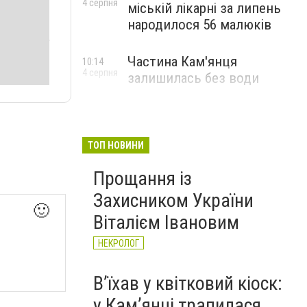
4 серпня
міській лікарні за липень
народилося 56 малюків
Частина Кам'янця
10:14
4 серпня
залишилась без води
ТОП НОВИНИ
Прощання із
Захисником України
🙂
Віталієм Івановим
НЕКРОЛОГ
Вʼїхав у квітковий кіоск:
у Камʼянці трапилася