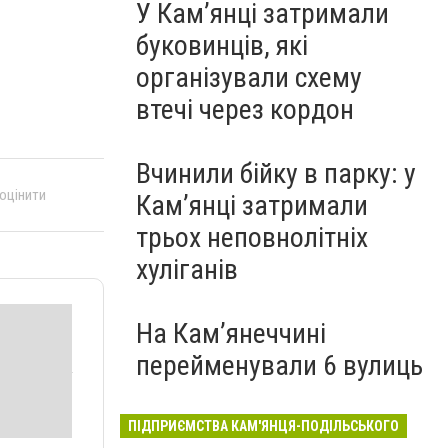
У Кам’янці затримали
буковинців, які
організували схему
втечі через кордон
Вчинили бійку в парку: у
 оцінити
Кам’янці затримали
трьох неповнолітніх
хуліганів
На Камʼянеччині
перейменували 6 вулиць
ПІДПРИЄМСТВА КАМ'ЯНЦЯ-ПОДІЛЬСЬКОГО