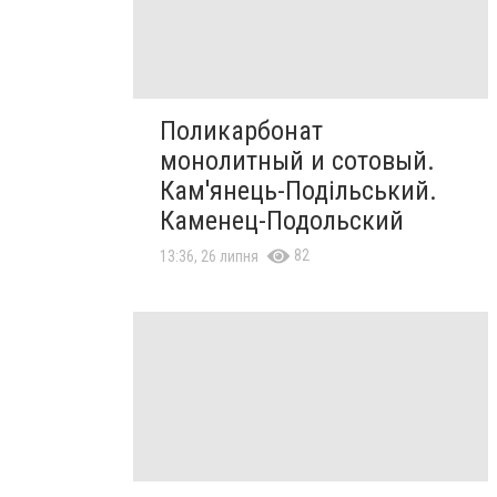
Поликарбонат
монолитный и сотовый.
Кам'янець-Подільський.
Каменец-Подольский
82
13:36, 26 липня