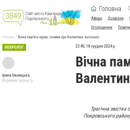
Головна
Афіша
Дозвілля
Оголошення
Поміч
Головна
Вічна пам’ять герою: спомин про Валентина Залісного
23:40, 18 грудня 2024 р.
НЕКРОЛОГ
Вічна па
Валентин
Ірина Ільницька
Керівник проєкту
Трагічна звістка 
Покровського району