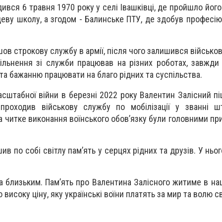
ився 6 травня 1970 року у селі Івашківці, де пройшло йог
сцеву школу, а згодом - Балинське ПТУ, де здобув професі
шов строкову службу в армії, після чого залишився військ
вільнення зі служби працював на різних роботах, завжд
та бажанню працювати на благо рідних та суспільства.
сштабної війни в березні 2022 року Валентин Залісний п
 проходив військову службу по мобілізації у званні ш
та читке виконання воїнського обов’язку були головними п
ив по собі світлу пам’ять у серцях рідних та друзів. У нь
а близьким. Пам’ять про Валентина Залісного житиме в на
 високу ціну, яку українські воїни платять за мир та волю св