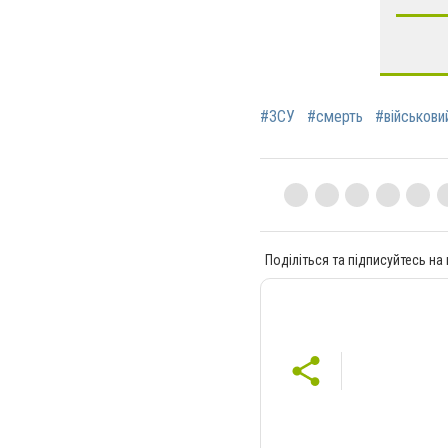
#ЗСУ
#смерть
#військови
Поділіться та підписуйтесь на