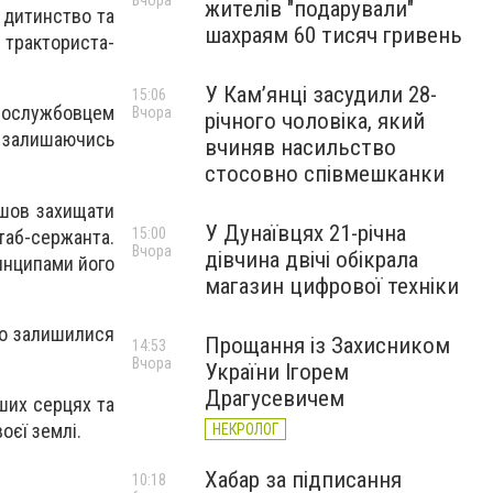
Вчора
жителів "подарували"
о дитинство та
шахраям 60 тисяч гривень
ю тракториста-
У Камʼянці засудили 28-
15:06
овослужбовцем
Вчора
річного чоловіка, який
и залишаючись
вчиняв насильство
стосовно співмешканки
ішов захищати
У Дунаївцях 21-річна
15:00
таб-сержанта.
Вчора
дівчина двічі обікрала
ринципами його
магазин цифрової техніки
ого залишилися
Прощання із Захисником
14:53
Вчора
України Ігорем
Драгусевичем
ших серцях та
оєї землі.
НЕКРОЛОГ
Хабар за підписання
10:18