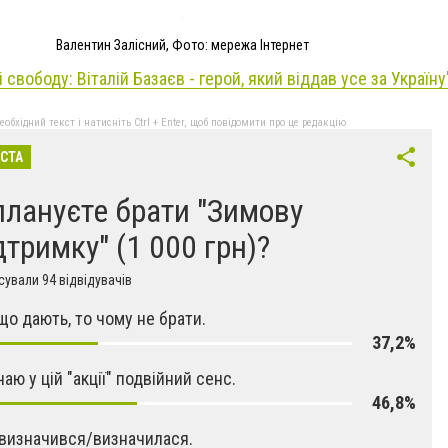
Валентин Залісний, Фото: мережа Інтернет
і свободу: Віталій Базаєв - герой, який віддав усе за Україну
бхідний текст і натисніть Ctrl + Enter, щоб повідомити про це редакцію
ІСТА
плануєте брати "Зимову
дтримку" (1 000 грн)?
ували 94 відвідувачів
кщо дають, то чому не брати.
37,2%
чаю у цій "акції" подвійний сенс.
46,8%
визначився/визначилася.