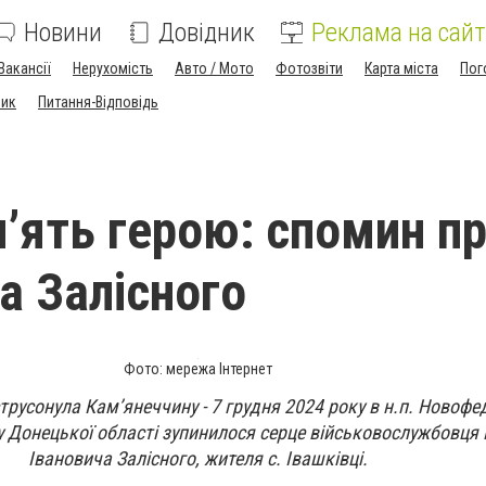
Новини
Довідник
Реклама на сайт
Вакансії
Нерухомість
Авто / Мото
Фотозвіти
Карта міста
Пог
ник
Питання-Відповідь
м’ять герою: спомин п
а Залісного
Фото: мережа Інтернет
струсонула Кам’янеччину - 7 грудня 2024 року в н.п. Новофе
 Донецької області зупинилося серце військовослужбовця
Івановича Залісного, жителя с. Івашківці.