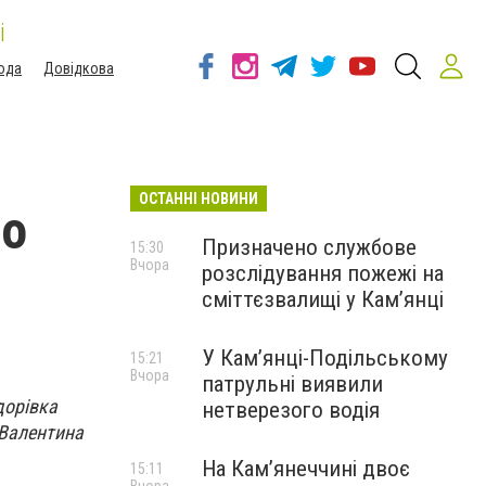
і
ода
Довідкова
ОСТАННІ НОВИНИ
ро
Призначено службове
15:30
Вчора
розслідування пожежі на
сміттєзвалищі у Кам’янці
У Кам’янці-Подільському
15:21
Вчора
патрульні виявили
дорівка
нетверезого водія
 Валентина
На Камʼянеччині двоє
15:11