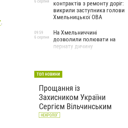
6 серпня
контрактів з ремонту доріг:
викрили заступника голови
Хмельницької ОВА
"
.
На Хмельниччині
09:59
6 серпня
дозволили полювати на
пернату дичину
ТОП НОВИНИ
Прощання із
Захисником України
Сергієм Вільчинським
НЕКРОЛОГ