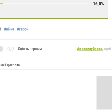
16,0%
й
#війна
#герой
0,0
Оцініть першим
Авторизуйтесь
, щоб
 наші джерела