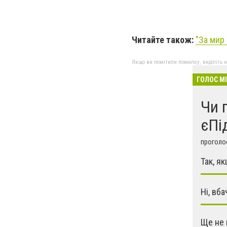
Читайте також:
"
За мир 
Якщо ви помітили помилку, виділіть нео
ГОЛОС М
Чи 
єПі
проголос
Так, я
Ні, вба
Ще не 