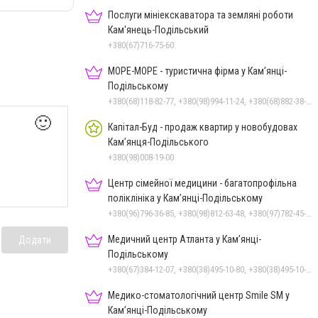
Послуги мініекскаватора та земляні роботи
Кам'янець-Подільський
+380(67)716-75-60
МОРЕ-МОРЕ - туристична фірма у Кам’янці-
Подільському
+380(68)118-82-77, +380(98)994-11-24, +380(68)882-38-28
🙂
Капітал-Буд - продаж квартир у новобудовах
Кам’янця-Подільського
+380(98)008-19-00
Центр сімейної медицини - багатопрофільна
поліклініка у Кам’янці-Подільському
+380(96)796-36-85, +380(98)812-63-48, +380(97)782-45-70
Медичний центр Атланта у Кам’янці-
Додати
Подільському
+380(67)384-12-07, +380(38)495-10-80, +380(38)495-10-70
Медико-стоматологічний центр Smile SM у
Кам’янці-Подільському