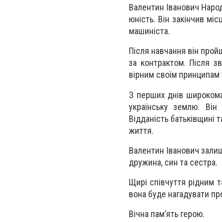
Валентин Іванович Народ
юність. Він закінчив мі
машиніста.
Після навчання він прой
за контрактом. Після з
вірним своїм принципам 
З перших днів широкома
українську землю. Він
Відданість батьківщині 
життя.
Валентин Іванович залиш
дружина, син та сестра.
Щирі співчуття рідним т
вона буде нагадувати про
Вічна пам’ять герою.