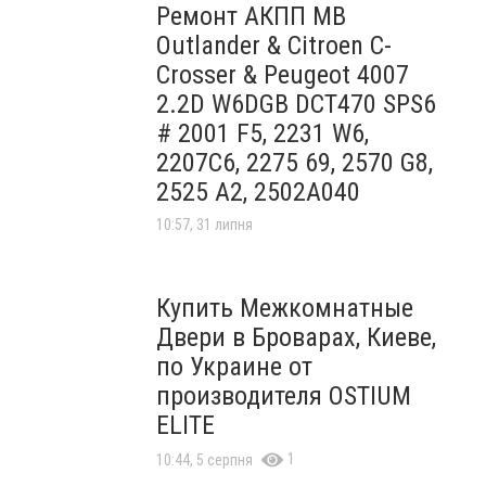
Ремонт АКПП MB
Outlander & Citroen C-
Crosser & Peugeot 4007
2.2D W6DGB DCT470 SPS6
# 2001 F5, 2231 W6,
2207C6, 2275 69, 2570 G8,
2525 A2, 2502A040
10:57, 31 липня
Купить Межкомнатные
Двери в Броварах, Киеве,
по Украине от
производителя OSTIUM
ELITE
1
10:44, 5 серпня