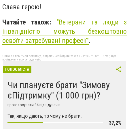
Слава герою!
Читайте також:
"
Ветерани та люди з
інвалідністю можуть безкоштовно
освоїти затребувані професії"
.
Якщо ви помітили помилку, виділіть необхідний текст і натисніть Ctrl + Enter, щоб
повідомити про це редакцію
ГОЛОС МІСТА
Чи плануєте брати "Зимову
єПідтримку" (1 000 грн)?
проголосували 94 відвідувачів
Так, якщо дають, то чому не брати.
37,2%