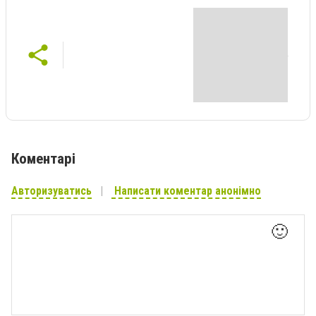
Коментарі
Авторизуватись
Написати коментар анонімно
🙂