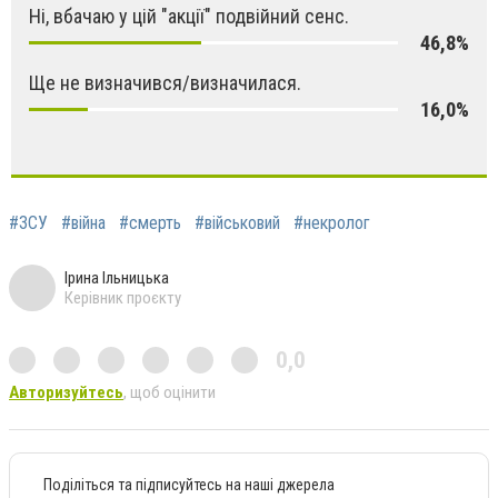
Ні, вбачаю у цій "акції" подвійний сенс.
46,8%
Ще не визначився/визначилася.
16,0%
#ЗСУ
#війна
#смерть
#військовий
#некролог
Ірина Ільницька
Керівник проєкту
0,0
Авторизуйтесь
, щоб оцінити
Поділіться та підписуйтесь на наші джерела