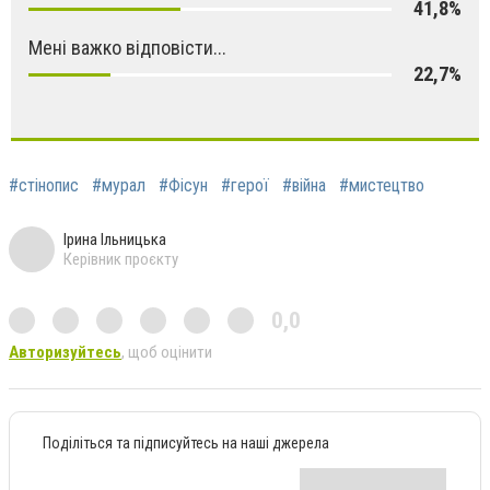
41,8%
Мені важко відповісти...
22,7%
#стінопис
#мурал
#Фісун
#герої
#війна
#мистецтво
Ірина Ільницька
Керівник проєкту
0,0
Авторизуйтесь
, щоб оцінити
Поділіться та підписуйтесь на наші джерела