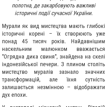
полотна, де закарбовують важливі
історичні події сучасної України.
Мурали як вид мистецтва мають глибокі
історичні корені – їх створюють уже
понад 45 тисяч років. Найдавнішим
наскельним малюнком вважається
"Огрядна дика свиня", знайдена на скелі
індонезійської печери. З плином століть
мистецтво муралів зазнало значних
трансформацій, але їхня сутність
залишається незмінною – відображати
дух епохи.