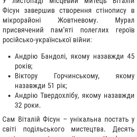
У листопаді місцевий митець Віталій
Фісун завершив створення стінопису в
мікрорайоні Жовтневому. Мурал
присвячений пам’яті полеглих героїв
російсько-української війни:
Андрію Бандолі, якому назавжди 45
років;
Віктору Горчинському, якому
назавжди 51 рік;
Андрію Твердохлібу, якому назавжди
32 роки.
Сам Віталій Фісун – унікальна постать у
світі подільського мистецтва. Десять