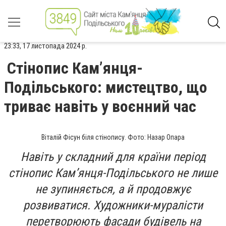
23:33, 17 листопада 2024 р.
Стінопис Кам’янця-
Подільського: мистецтво, що
триває навіть у воєнний час
Віталій Фісун біля стінопису. Фото: Назар Опара
Навіть у складний для країни період
стінопис Кам’янця-Подільського не лише
не зупиняється, а й продовжує
розвиватися. Художники-муралісти
перетворюють фасади будівель на