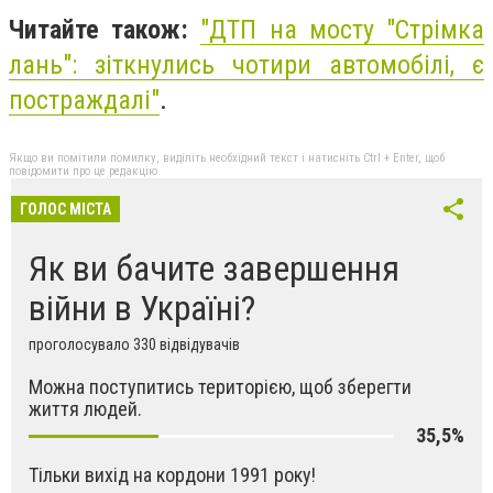
Читайте також:
"
ДТП на мосту "Стрімка
лань": зіткнулись чотири автомобілі, є
постраждалі"
.
Якщо ви помітили помилку, виділіть необхідний текст і натисніть Ctrl + Enter, щоб
повідомити про це редакцію
ГОЛОС МІСТА
Як ви бачите завершення
війни в Україні?
проголосувало 330 відвідувачів
Можна поступитись територією, щоб зберегти
життя людей.
35,5%
Тільки вихід на кордони 1991 року!