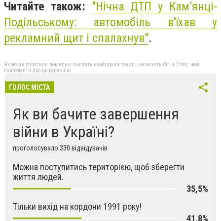
Читайте також:
"
Нічна ДТП у Кам’янці-
Подільському: автомобіль в'їхав у
рекламний щит і спалахнув"
.
Якщо ви помітили помилку, виділіть необхідний текст і натисніть Ctrl + Enter, щоб
повідомити про це редакцію
ГОЛОС МІСТА
Як ви бачите завершення
війни в Україні?
проголосувало 330 відвідувачів
Можна поступитись територією, щоб зберегти
життя людей.
35,5%
Тільки вихід на кордони 1991 року!
41,8%