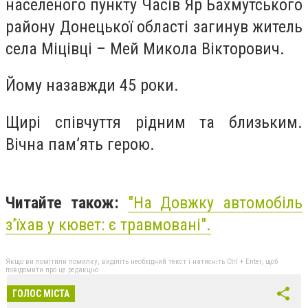
населеного пункту Часів Яр Бахмутського
району Донецької області загинув житель
села Міцівці – Мей Микола Вікторович.
Йому назавжди 45 роки.
Щирі співчуття рідним та близьким.
Вічна памʼять герою.
Читайте також:
"На Довжку автомобіль
з’їхав у кювет: є травмовані".
Якщо ви помітили помилку, виділіть необхідний текст і натисніть Ctrl + Enter, щоб
повідомити про це редакцію
ГОЛОС МІСТА