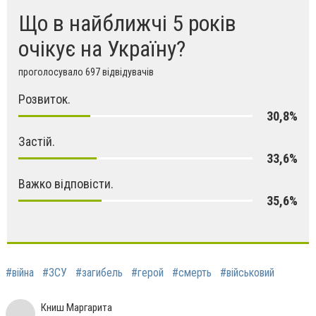
Що в найближчі 5 років
очікує на Україну?
проголосувало 697 відвідувачів
Розвиток.
30,8%
Застій.
33,6%
Важко відповісти.
35,6%
#війна
#ЗСУ
#загибель
#герой
#смерть
#військовий
Книш Маргарита