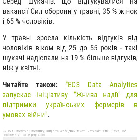
Серед шукачів, що відгукувалися на
вакансії Сил оборони у травні, 35 % жінок
і 65 % чоловіків.
У травні зросла кількість відгуків від
чоловіків віком від 25 до 55 років - такі
шукачі надіслали на 19 % більше відгуків,
ніж у квітні.
Читайте також:
"
EOS Data Analytics
запускає ініціативу "Жнива надії" для
підтримки українських фермерів в
умовах війни"
.
Якщо ви помітили помилку, виділіть необхідний текст і натисніть Ctrl + Enter, щоб
повідомити про це редакцію