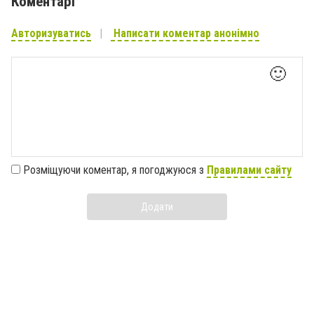
Коментарі
Авторизуватись
Написати коментар анонімно
🙂
Розміщуючи коментар, я погоджуюся з
Правилами сайту
Додати