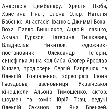
Анастасія Цимбалару, Христя Люба,
Христина Ігнат, Олена Олар, Наталія
Бабенко, Анастасія Іванюк, Джиммі Воха-
Воха, Павло Вишняков, Андрій Ісаєнко,
Акмал Гурєзов, Катерина Тишкевич,
Владислав Никитюк, художник-
постановник Олександр Тетерін,
синефілка Анна Колібаба, блогер Ярослав
Князев, продюсери Сергій Лавренюк та
Олексій Гончаренко, хореограф Ілона
Гвоздьова, засновниця Української
кіношколи Альона Тимошенко, актор,
шоумен та комік Юрій Ткач, ведучі
Олексій Суханов та Яна Брензей,