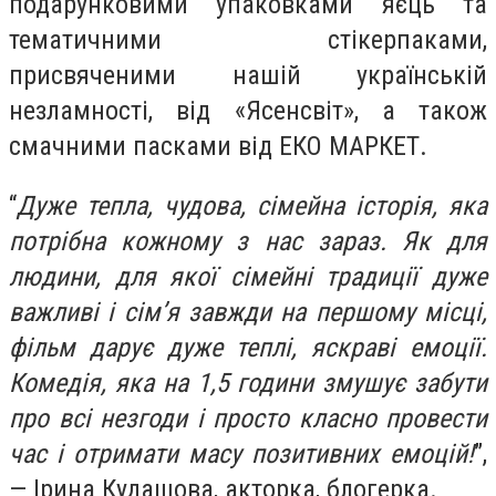
подарунковими упаковками яєць та
тематичними стікерпаками,
присвяченими нашій українській
незламності, від «Ясенсвіт», а також
смачними пасками від ЕКО МАРКЕТ.
“
Дуже тепла, чудова, сімейна історія, яка
потрібна кожному з нас зараз. Як для
людини, для якої сімейні традиції дуже
важливі і сімʼя завжди на першому місці,
фільм дарує дуже теплі, яскраві емоції.
Комедія, яка на 1,5 години змушує забути
про всі незгоди і просто класно провести
час і отримати масу позитивних емоцій!
”,
— Ірина Кудашова, акторка, блогерка.