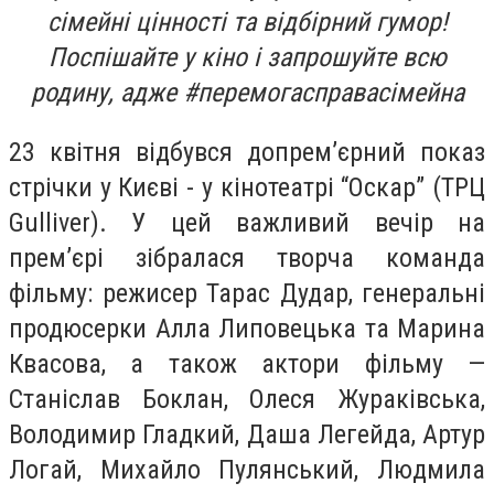
сімейні цінності та відбірний гумор!
Поспішайте у кіно і запрошуйте всю
родину, адже #перемогасправасімейна
23 квітня відбувся допрем’єрний показ
стрічки у Києві - у кінотеатрі “Оскар” (ТРЦ
Gulliver). У цей важливий вечір на
прем’єрі зібралася творча команда
фільму: режисер Тарас Дудар, генеральні
продюсерки Алла Липовецька та Марина
Квасова, а також актори фільму —
Станіслав Боклан, Олеся Жураківська,
Володимир Гладкий, Даша Легейда, Артур
Логай, Михайло Пулянський, Людмила