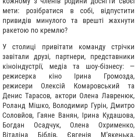
кожному з членів родини досягти своєї
мети: розібратися в собі, відпустити
привидів минулого та врешті жахнути
ракетою по кремлю?
У столиці привітати команду стрічки
завітали друзі, партнери, представники
кіноіндустрії, медіа та шоу-бізнесу: —
режисерка кіно Ірина Громозда,
режисери Олексій Комаровський та
Денис Тарасов, актори Олена Лавренюк,
Роланд Мішко, Володимир Гурін, Дмитро
Соловйов, Гаяне Ванян, Ірина Кудашова,
Богдан Осадчук, Олена Охрименко,
Віталіна Біблів, Євгенія Мʼякенька,