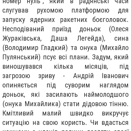
номер нуль”, який в радянські часи
слугував рухомою платформою для
запуску ядерних ракетних боєголовок.
Несподіваний приїзд доньок (Олеся
Жураківська, Даша Легейда), сина
(Володимир Гладкий) та онука (Михайло
Пулянський) псує всі плани. Задум, який
виношувався кілька місяців, під
загрозою зриву - Андрій Іванович
опиняється під суворим наглядом
доньок, які засилають наймолодшого
(онука Михайлика) стати дідовою тінню.
Кмітливий малий швидко викручує
ситуацію на свою користь. Чи вдасться