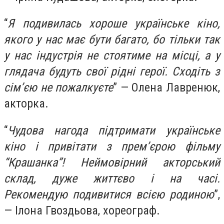
“
Я подивилась хороше українське кіно,
якого у нас має бути багато, бо тільки так
у нас індустрія не стоятиме на місці, а у
глядача будуть свої рідні герої. Сходіть з
сімʼєю не пожалкуєте
” — Олена Лавренюк,
акторка.
“
Чудова нагода підтримати українське
кіно і привітати з премʼєрою фільму
“Крашанка”! Неймовірний акторський
склад, дуже життєво і на часі.
Рекомендую подивитися всією родиною
”,
— Ілона Гвоздьова, хореограф.