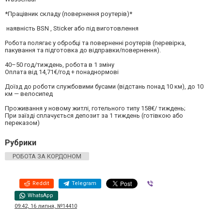
*Працівник складу (повернення роутерів)*
наявність BSN , Sticker або під виготовлення
Робота полягає у обробці та поверненні роутерів (перевірка,
пакування та підготовка до відправки/повернення).
40–50 год/тиждень, робота в 1 зміну
Оплата від 14,71€/год + понаднормові
Доїзд до роботи службовими бусами (відстань понад 10 км), до 10
км — велосипед
Проживання у новому житлі, готельного типу 158€/ тиждень;
При заїзді сплачується депозит за 1 тиждень (готівкою або
переказом)
Рубрики
РОБОТА ЗА КОРДОНОМ
Reddit
Telegram
Viber
WhatsApp
09:42, 16 липня, №14410