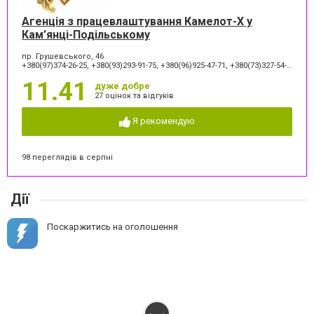
Агенція з працевлаштування Камелот-Х у
Кам’янці-Подільському
пр. Грушевського, 46
+380(97)374-26-25, +380(93)293-91-75, +380(96)925-47-71, +380(73)327-54-83
11.41
дуже добре
27 оцінок та відгуків
Я рекомендую
98 переглядів в серпні
Дії
Поскаржитись на оголошення