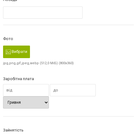
Фото
Вибрати
jpg,png,gif,jpeg,webp (512,0 МіБ) (800x360)
Заробітна плата
Зайнятість