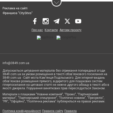
Реклама на сайті
Франшиза "CitySites"
Про нас
Контакти
Автори проєкту
info@3849.com.ua
Допускається цитування матеріалів без отримання попередньої згоди
3849.com.ua за умови розміщення в тексті обов'язкового посилання на
3849.com.ua - Сайт міста Кам'янця-Подільського. Для інтернет-видань
обов'язкове розміщення прямого, відкритого для пошукових систем
гіперпосилання на цитовані статті не нижче другого абзацу в тексті або в
якості джерела. Порушення виняткових прав переслідується Законом.
Матеріали з плашками "Новини компаній", "Промо", "Партнерський
матеріал", "Партнерський спецпроєкт", "Політичні новини", "Пресреліз",
"PR", "Офіційно", "Політична реклама" публікуються на правах реклами.
Політика конфіденційності
Правила сайту
Правила