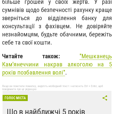
більше грошей у своїх жертв. У разі
сумнівів щодо безпечності рахунку краще
зверніться до відділення банку для
консультації з фахівцем. Не довіряйте
незнайомцям, будьте обачними, бережіть
себе та свої кошти.
Читайте також:
"
Мешканець
Кам'янеччини накрав алкоголю на 5
років позбавлення волі"
.
Якщо ви помітили помилку, виділіть необхідний текст і натисніть Ctrl + Enter, щоб
повідомити про це редакцію
ГОЛОС МІСТА
Що в найближчі 5 років