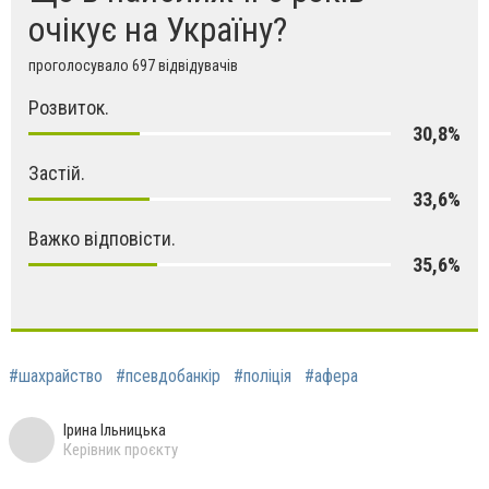
очікує на Україну?
проголосувало 697 відвідувачів
Розвиток.
30,8%
Застій.
33,6%
Важко відповісти.
35,6%
#шахрайство
#псевдобанкір
#поліція
#афера
Ірина Ільницька
Керівник проєкту