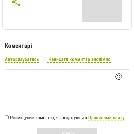
Коментарі
Авторизуватись
Написати коментар анонімно
🙂
Розміщуючи коментар, я погоджуюся з
Правилами сайту
Додати