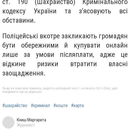
ст. 190 (Шахрайство) Кримінального
кодексу України та зʼясовують всі
обставини.
Поліцейські вкотре закликають громадян
бути обережними й купувати онлайн
лише за умови післяплати, адже це
відкине ризики втратити власні
заощадження.
Якщо ви помітили помилку, виділіть необхідний текст і натисніть Ctrl + Enter, щоб
повідомити про це редакцію
#шахрайство
#кримінал
#кошти
#карта
Книш Маргарита
Журналіст