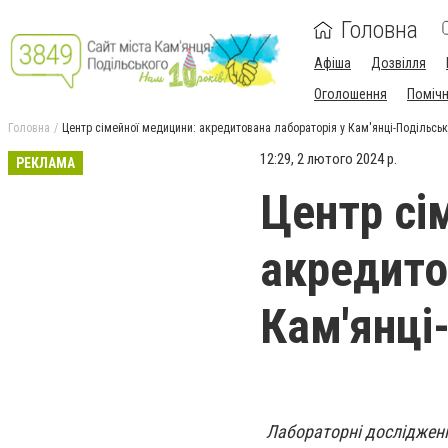
Головна
Афіша
Дозвілля
Оголошення
Поміч
Головна
Центр сімейної медицини: акредитована лабораторія у Кам'янці-Подільсь
12:29, 2 лютого 2024 р.
РЕКЛАМА
Центр сі
акредито
Кам'янці
Лабораторні дослідженн