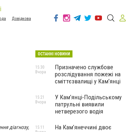
і
ода
Довідкова
ОСТАННІ НОВИНИ
Призначено службове
15:30
Вчора
розслідування пожежі на
сміттєзвалищі у Кам’янці
У Кам’янці-Подільському
15:21
Вчора
патрульні виявили
нетверезого водія
На Камʼянеччині двоє
ння діагнозу,
15:11