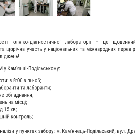
сті клініко-діагностичної лабораторії – це щоденни
та щорічна участь у національних та міжнародних переві
ліджень!
М у Кам’янці-Подільському:
и: з 8:00 з пн-сб;
аборанти та лаборанти;
не обладнання;
нь на місці;
д 15 хв;
шній контроль;
алізи у пунктах забору: м. Кам’янець-Подільський, вул. Др