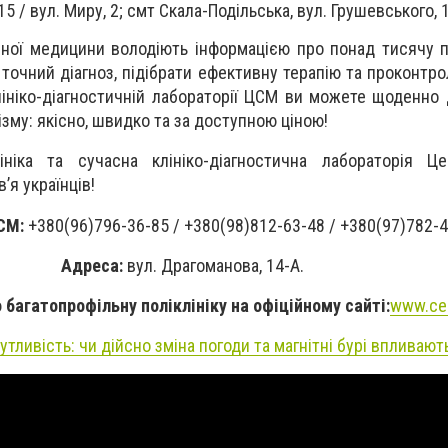
15 / вул. Миру, 2; смт Скала-Подільська, вул. Грушевського, 
ної медицини володіють інформацією про понад тисячу по
очний діагноз, підібрати ефективну терапію та проконтро
лініко-діагностичній лабораторії ЦСМ ви можете щоденно 
зму: якісно, швидко та за доступною ціною!
лініка та сучасна клініко-діагностична лабораторія Ц
’я українців!
СМ:
+380(96)796-36-85 / +380(98)812-63-48 / +380(97)782-4
Адреса:
вул. Драгоманова, 14-А.
 багатопрофільну поліклініку на офіційному сайті:
www.ce
тливість: чи дійсно зміна погоди та магнітні бурі впливают