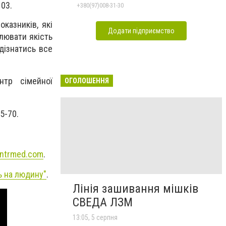
103.
+380(97)008-31-30
казників, які
Додати підприємство
лювати якість
дізнатись все
ентр сімейної
ОГОЛОШЕННЯ
5-70.
ntrmed.com
.
ь на людину"
.
Лінія зашивання мішків
СВЕДА ЛЗМ
13:05, 5 серпня