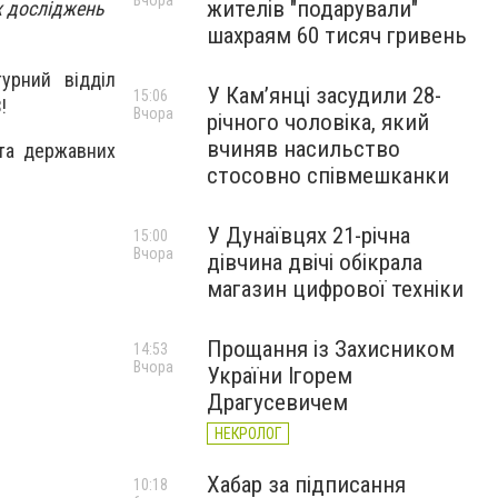
Вчора
жителів "подарували"
х досліджень
шахраям 60 тисяч гривень
урний відділ
У Камʼянці засудили 28-
15:06
!
Вчора
річного чоловіка, який
вчиняв насильство
та державних
стосовно співмешканки
У Дунаївцях 21-річна
15:00
Вчора
дівчина двічі обікрала
магазин цифрової техніки
Прощання із Захисником
14:53
Вчора
України Ігорем
Драгусевичем
НЕКРОЛОГ
Хабар за підписання
10:18