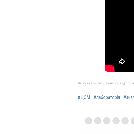
Якщо ви помітили помилку, виділіть нео
#ЦСМ
#лабораторія
#анал