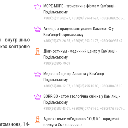
МОРЕ-МОРЕ - туристична фірма у Кам’янці-
Подільському
+380(68)118-82-77, +380(98)994-11-24, +380(68)882-38-28
Агенція з працевлаштування Камелот-Х у
Кам’янці-Подільському
й внутрішньо
+380(97)374-26-25, +380(93)293-91-75, +380(96)925-47-71, +380(73)327-54-83
рках контролю
Діагностикум - медичний центр у Кам'янці-
Подільському
+380(96)896-79-69
Медичний центр Атланта у Кам’янці-
Подільському
+380(67)384-12-07, +380(38)495-10-80, +380(38)495-10-70
SORRISO - стоматологічна клініка у Кам'янці-
Подільському
+380(98)587-43-61, +380(98)077-81-35, +380(97)375-77-72, +380(97)982-31-07
Адвокатське об'єднання "Ю.Д.К." - юридичні
агоманова, 14-
послуги Хмельниччина