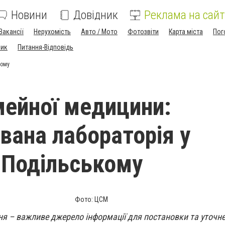
Новини
Довідник
Реклама на сайт
Вакансії
Нерухомість
Авто / Мото
Фотозвіти
Карта міста
Пог
ник
Питання-Відповідь
кому
мейної медицини:
вана лабораторія у
-Подільському
Фото: ЦСМ
я – важливе джерело інформації для постановки та уточне