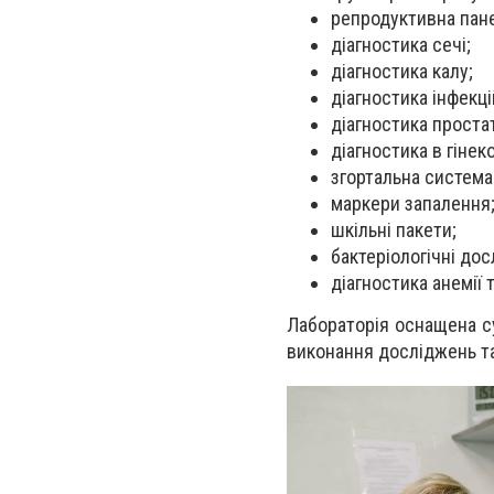
репродуктивна пан
діагностика сечі;
діагностика калу;
діагностика інфекці
діагностика проста
діагностика в гінеко
згортальна система 
маркери запалення
шкільні пакети;
бактеріологічні до
діагностика анемії т
Лабораторія оснащена с
виконання досліджень та