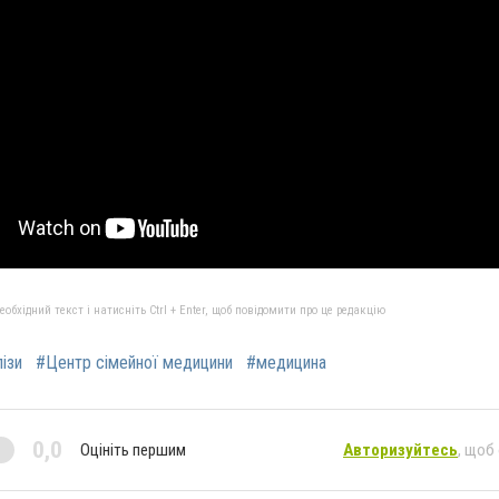
бхідний текст і натисніть Ctrl + Enter, щоб повідомити про це редакцію
ізи
#Центр сімейної медицини
#медицина
0,0
Оцініть першим
Авторизуйтесь
, щоб