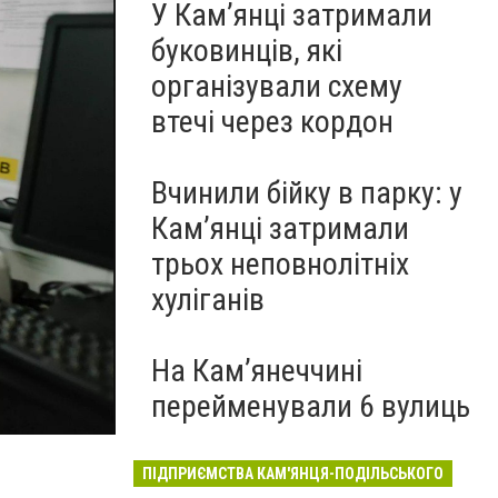
У Кам’янці затримали
буковинців, які
організували схему
втечі через кордон
Вчинили бійку в парку: у
Кам’янці затримали
трьох неповнолітніх
хуліганів
На Камʼянеччині
Лабораторія Центру сімейної медицини
перейменували 6 вулиць
Фото: ЦСМ
ПІДПРИЄМСТВА КАМ'ЯНЦЯ-ПОДІЛЬСЬКОГО