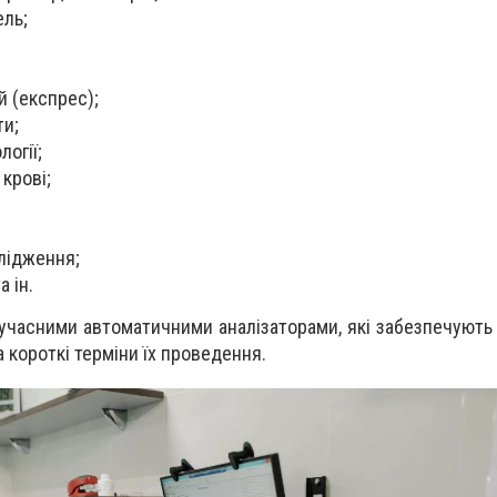
ель;
й (експрес);
ти;
логії;
крові;
;
слідження;
а ін.
учасними автоматичними аналізаторами, які забезпечують 
 короткі терміни їх проведення.