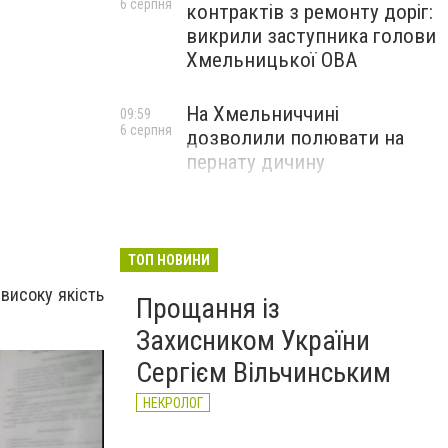
6 серпня
контрактів з ремонту доріг:
викрили заступника голови
Хмельницької ОВА
На Хмельниччині
09:59
6 серпня
дозволили полювати на
пернату дичину
ТОП НОВИНИ
високу якість
Прощання із
Захисником України
Сергієм Вільчинським
НЕКРОЛОГ