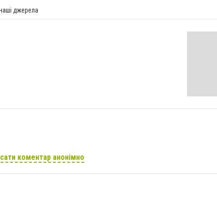
 наші джерела
сати коментар анонімно