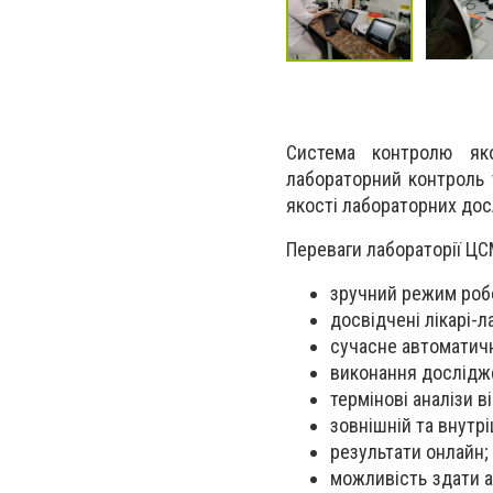
Система контролю яко
лабораторний контроль 
якості лабораторних дос
Переваги лабораторії ЦС
зручний режим робот
досвідчені лікарі-л
сучасне автоматич
виконання дослідже
термінові аналізи ві
зовнішній та внутрі
результати онлайн;
можливість здати ан