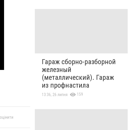
Гараж сборно-разборной
железный
(металлический). Гараж
из профнастила
159
13:36, 26 липня
 оцінити