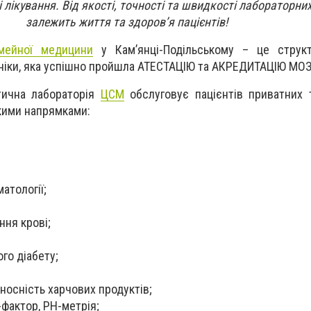
лікування. Від якості, точності та швидкості лабораторни
залежить життя та здоров’я пацієнтів!
мейної медицини
у Кам’янці-Подільському – це структ
ініки, яка успішно пройшла АТЕСТАЦІЮ та АКРЕДИТАЦІЮ МОЗ
стична лабораторія
ЦСМ
обслуговує пацієнтів приватних 
кими напрямками:
атології;
ння крові;
го діабету;
еносність харчових продуктів;
-фактор, PH-метрія;