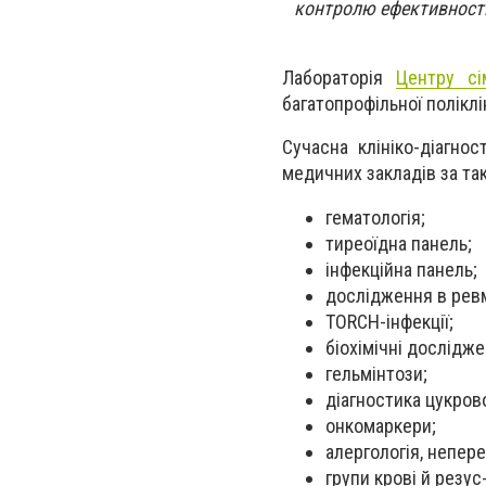
контролю ефективності 
Лабораторія
Центру сі
багатопрофільної полікл
Сучасна клініко-діагно
медичних закладів за та
гематологія;
тиреоїдна панель;
інфекційна панель;
дослідження в ревм
TORCH-інфекції;
біохімічні дослідже
гельмінтози;
діагностика цукрово
онкомаркери;
алергологія, непер
групи крові й резус