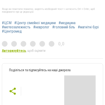
Якщо ви помітили помилку, виділіть необхідний текст і натисніть Ctrl + Enter, щоб
повідомити про це редакцію
#ЦСМ
#Центр сімейної медицини
#медицина
#метеозалежність
#невролог
#головний біль
#магнітні бурі
#Центромед
0,0
Авторизуйтесь
, щоб оцінити
Поділіться та підписуйтесь на наші джерела