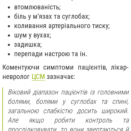
втомлюваність;
біль у м’язах та суглобах;
коливання артеріального тиску;
шум у вухах;
задишка;
перепади настрою та ін.
Коментуючи симптоми пацієнтів, лікар-
невролог
ЦСМ
зазначає:
Віковий діапазон пацієнтів із головними
болями, болями у суглобах та спині,
загальною слабкістю досить широкий.
Але якщо робити контроль та
прослідковувати, то вони звертаються й