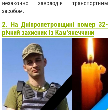
незаконно заволодів транспортним
засобом.
2. На Дніпропетровщині помер 32-
річний захисник із Кам'янеччини