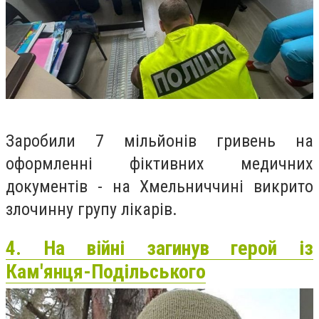
Заробили 7 мільйонів гривень на
оформленні фіктивних медичних
документів - на Хмельниччині викрито
злочинну групу лікарів.
4. На війні загинув герой із
Кам'янця-Подільського