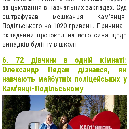
за цькування в навчальних закладах. Суд
оштрафував мешканця Кам’янця-
Подільського на 1020 гривень. Причина -
складений протокол на його сина щодо
випадків булінгу в школі.
6. 72 дівчини в одній кімнаті:
Олександр Педан дізнався, як
навчають майбутніх поліцейських у
Кам'янці-Подільському