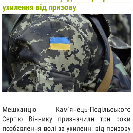
ухилення від призову
Мешканцю Кам’янець-Подільського
Сергію Віннику призначили три роки
позбавлення волі за ухиленні від призову