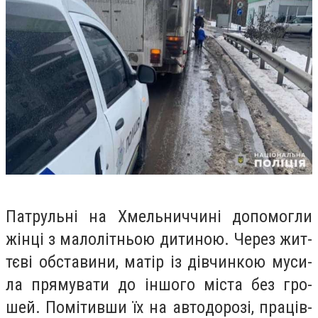
Пат­руль­ні на Хмель­нич­чи­ні до­по­мог­ли
жін­ці з ма­ло­літньою ди­ти­ною. Че­рез жит­
тє­ві об­ста­ви­ни, ма­тір із дів­чинкою му­си­
ла пря­му­ва­ти до ін­шо­го міс­та без гро­
шей. По­мі­тив­ши їх на ав­то­до­ро­зі, пра­ців­