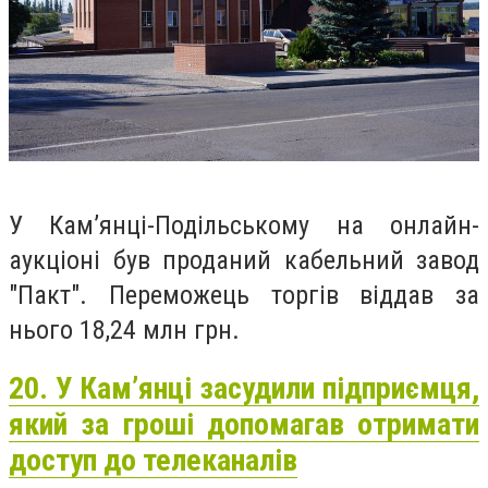
У Кам’янці-Подільському на онлайн-
аукціоні був проданий кабельний завод
"Пакт". Переможець торгів віддав за
нього 18,24 млн грн.
20. У Кам’янці засудили підприємця,
який за гроші допомагав отримати
доступ до телеканалів