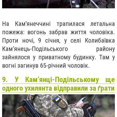
На Кам'янеччині трапилася летальна
пожежа: вогонь забрав життя чоловіка.
Проти ночі, 9 січня, у селі Колибаївка
Кам’янець-Подільського району
зайнялося у приватному будинку. Там у
вогні загинув 65-річний чоловік.
9. У Кам’янці-Подільському ще
одного ухилянта відправили за ґрати