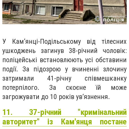
У Кам’янці-Подільському від тілесних
ушкоджень загинув 38-річний чоловік:
поліцейські встановлюють усі обставини
події. За підозрою у вчиненні злочину
затримали 41-річну співмешканку
потерпілого. За скоєне їй може
загрожувати до 10 років ув’язнення.
11. 37-річний "кримінальний
авторитет" із Кам'янця постане