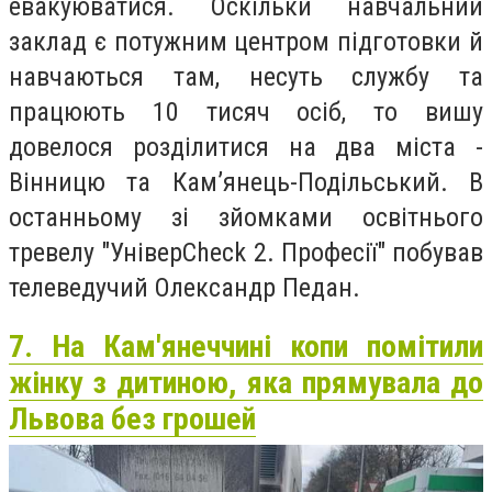
евакуюватися. Оскільки навчальний
заклад є потужним центром підготовки й
навчаються там, несуть службу та
працюють 10 тисяч осіб, то вишу
довелося розділитися на два міста -
Вінницю та Кам’янець-Подільський. В
останньому зі зйомками освітнього
тревелу "УніверСheck 2. Професії" побував
телеведучий Олександр Педан.
7. На Кам'янеччині копи помітили
жінку з дитиною, яка прямувала до
Львова без грошей