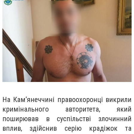
На Кам’янеччині правоохоронці викрили
кримінального авторитета, який
поширював в суспільстві злочинний
вплив, здійснив серію крадіжок та