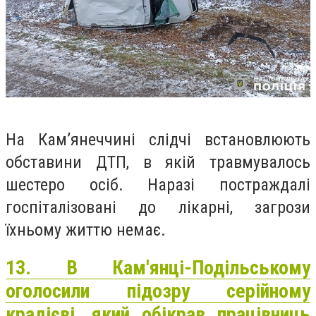
На Кам’янеччині слідчі встановлюють
обставини ДТП, в якій травмувалось
шестеро осіб. Наразі постраждалі
госпіталізовані до лікарні, загрози
їхньому життю немає.
13. В Кам'янці-Подільському
оголосили підозру серійному
крадієві, який обікрав працівниць