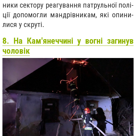
ни­ки сек­то­ру ре­агу­ван­ня пат­руль­ної по­лі­
ції до­по­мог­ли ман­дрів­ни­кам, які опи­ни­
ли­ся у скру­ті.
8. На Кам'янеччині у вогні загинув
чоловік