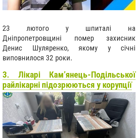
23 лютого у шпиталі на
Дніпропетровщині помер захисник
Денис Шуляренко, якому у січні
виповнилося 32 роки.
3. Лікарі Кам’янець-Подільської
райлікарні підозрюються у корупції