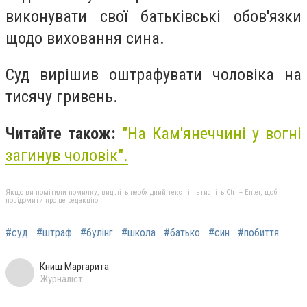
виконувати свої батьківські обов'язки
щодо виховання сина.
Суд вирішив оштрафувати чоловіка на
тисячу гривень.
Читайте також:
"На Кам'янеччині у вогні
загинув чоловік".
Якщо ви помітили помилку, виділіть необхідний текст і натисніть Ctrl + Enter, щоб
повідомити про це редакцію
#cуд
#штраф
#булінг
#школа
#батько
#син
#побиття
Книш Маргарита
Журналіст