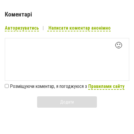
Коментарі
Авторизуватись
Написати коментар анонімно
🙂
Розміщуючи коментар, я погоджуюся з
Правилами сайту
Додати