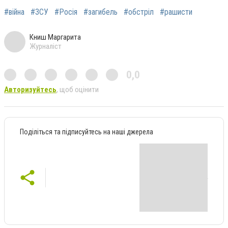
#війна
#ЗСУ
#Росія
#загибель
#обстріл
#рашисти
Книш Маргарита
Журналіст
0,0
Авторизуйтесь
, щоб оцінити
Поділіться та підписуйтесь на наші джерела