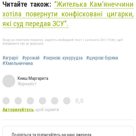
Читайте також:
"Жителька Кам’янеччини
хотіла повернути конфісковані цигарки,
які суд передав ЗСУ".
Якщо ви помітили помилку, виділіть необхідний текст і натисніть Ctrl + Enter, щоб
повідомити про це редакцію
#аграрії
#урожай
#зернові. кукурудза
#цукрові буряки
#Хмельниччина
Книш Маргарита
Журналіст
0,0
Авторизуйтесь
, щоб оцінити
Поділіться та підписуйтесь на наші джерела