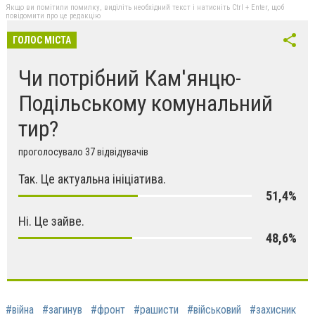
Якщо ви помітили помилку, виділіть необхідний текст і натисніть Ctrl + Enter, щоб
повідомити про це редакцію
ГОЛОС МІСТА
Чи потрібний Кам'янцю-
Подільському комунальний
тир?
проголосувало 37 відвідувачів
Так. Це актуальна ініціатива.
51,4%
Ні. Це зайве.
48,6%
#війна
#загинув
#фронт
#рашисти
#військовий
#захисник