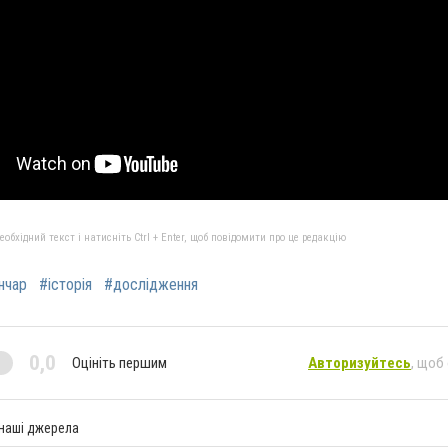
бхідний текст і натисніть Ctrl + Enter, щоб повідомити про це редакцію
нчар
#історія
#дослідження
0,0
Оцініть першим
Авторизуйтесь
, щоб
 наші джерела