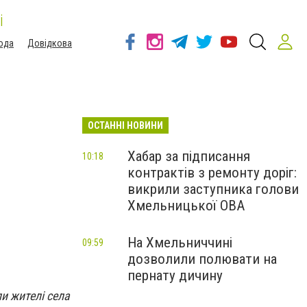
і
ода
Довідкова
ОСТАННІ НОВИНИ
Хабар за підписання
10:18
контрактів з ремонту доріг:
викрили заступника голови
Хмельницької ОВА
На Хмельниччині
09:59
дозволили полювати на
пернату дичину
ли жителі села