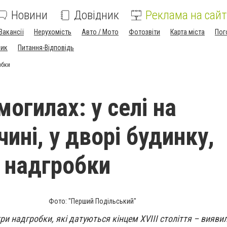
Новини
Довідник
Реклама на сайт
Вакансії
Нерухомість
Авто / Мото
Фотозвіти
Карта міста
Пог
ник
Питання-Відповідь
обки
огилах: у селі на
ині, у дворі будинку,
 надгробки
Фото: "Перший Подільський"
ри надгробки, які датуються кінцем XVIII століття – вияви