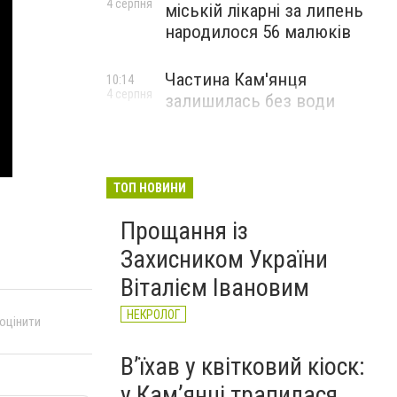
4 серпня
міській лікарні за липень
народилося 56 малюків
Частина Кам'янця
10:14
4 серпня
залишилась без води
ТОП НОВИНИ
Прощання із
Захисником України
Віталієм Івановим
НЕКРОЛОГ
 оцінити
Вʼїхав у квітковий кіоск:
у Камʼянці трапилася