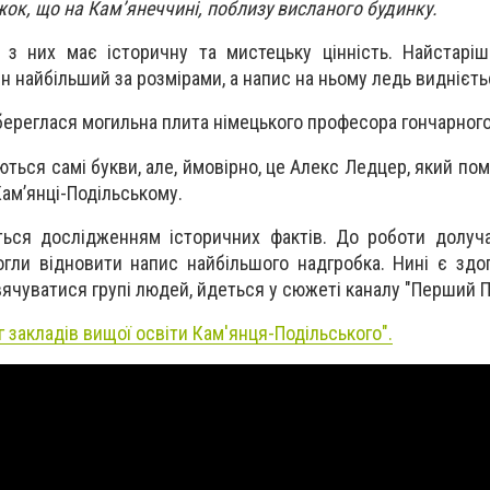
ок, що на Кам’янеччині, поблизу висланого будинку.
 з них має історичну та мистецьку цінність. Найстарі
н найбільший за розмірами, а напис на ньому ледь виднієть
збереглася могильна плита німецького професора гончарного
ться самі букви, але, ймовірно, це Алекс Ледцер, який пом
Кам’янці-Подільському.
ться дослідженням історичних фактів. До роботи долуч
могли відновити напис найбільшого надгробка. Нині є здо
вячуватися групі людей, йдеться у сюжеті каналу "Перший П
г закладів вищої освіти Кам'янця-Подільського".