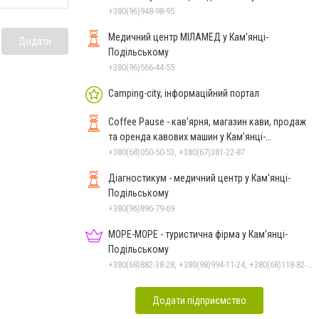
+380(96)948-98-95
Медичний центр МІЛАМЕД у Кам'янці-
Додати
Подільському
+380(96)566-44-55
Camping-city, інформаційний портал
Coffee Pause - кав’ярня, магазин кави, продаж
та оренда кавових машин у Кам’янці-
Подільському
+380(68)050-50-53, +380(67)381-22-87
Діагностикум - медичний центр у Кам'янці-
Подільському
+380(96)896-79-69
МОРЕ-МОРЕ - туристична фірма у Кам’янці-
Подільському
+380(68)882-38-28, +380(98)994-11-24, +380(68)118-82-77
Додати підприємство