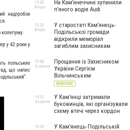
На Камʼянеччині зупинили
13:20
Вчора
п'яного водія Audi
ший надгробок
ся.
У старостаті Кам’янець-
12:20
Вчора
Подільської громади
 колегіуму.
відкрили меморіал
ер у 42 роки у
загиблим захисникам
Прощання із Захисником
15:08
ать польських
4 серпня
України Сергієм
гад, що напис
Вільчинським
одільський".
НЕКРОЛОГ
У Кам’янці затримали
14:52
4 серпня
буковинців, які організували
схему втечі через кордон
У Кам’янець-Подільській
10:24