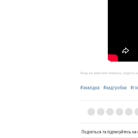
Якщо ви помітили помилку, виділіть нео
#знахідка
#надгробки
#го
Поділіться та підписуйтесь на