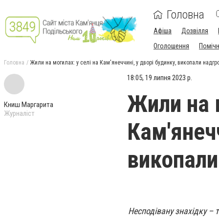
Головна
Афіша
Дозвілля
Оголошення
Поміч
Головна
Жили на могилах: у селі на Кам'янеччині, у дворі будинку, викопали надгр
18:05, 19 липня 2023 р.
Жили на м
Книш Маргарита
Журналіст
Кам'янечч
викопали
Несподівану знахідку – т