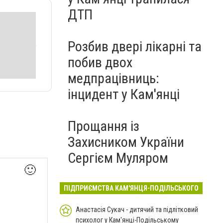
ДТП
Розбив двері лікарні та
побив двох
медпрацівниць:
інцидент у Кам'янці
Прощання із
Захисником України
Сергієм Муляром
🙂
ПІДПРИЄМСТВА КАМ'ЯНЦЯ-ПОДІЛЬСЬКОГО
Анастасія Сукач - дитячий та підлітковий
психолог у Кам'янці-Подільському