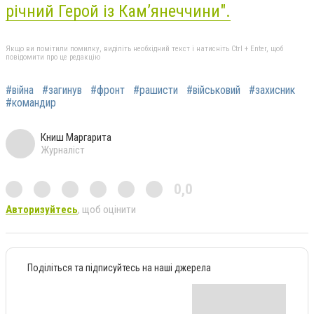
річний Герой із Кам’янеччини".
Якщо ви помітили помилку, виділіть необхідний текст і натисніть Ctrl + Enter, щоб
повідомити про це редакцію
#війна
#загинув
#фронт
#рашисти
#військовий
#захисник
#командир
Книш Маргарита
Журналіст
0,0
Авторизуйтесь
, щоб оцінити
Поділіться та підписуйтесь на наші джерела