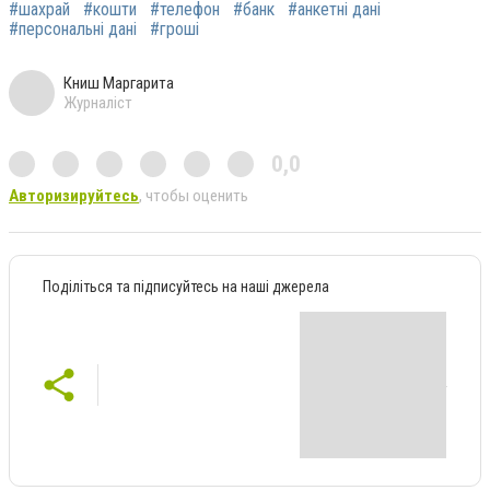
#шахрай
#кошти
#телефон
#банк
#анкетні дані
#персональні дані
#гроші
Книш Маргарита
Журналіст
0,0
Авторизируйтесь
, чтобы оценить
Поділіться та підписуйтесь на наші джерела