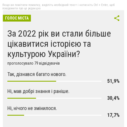
Якщо ви помітили помилку, виділіть необхідний текст і натисніть Ctrl + Enter, щоб
повідомити про це редакцію
ГОЛОС МІСТА
За 2022 рік ви стали більше
цікавитися історією та
культурою України?
проголосувало 79 відвідувачів
Так, дізнався багато нового.
51,9%
Ні, мав добрі знання і раніше.
30,4%
Ні, нічого не змінилося.
17,7%