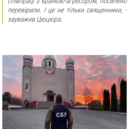
співпраці з країною-агресором, посилено
перевірили. І це не тільки священники, -
зауважив Цюцюра.