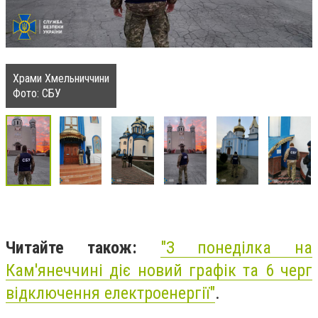
Храми Хмельниччини
Фото: СБУ
Читайте також:
"
З понеділка на
Кам'янеччині діє новий графік та 6 черг
відключення електроенергії"
.