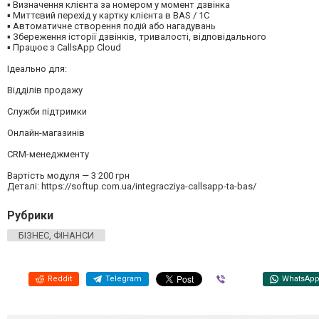
▪ Визначення клієнта за номером у момент дзвінка
▪ Миттєвий перехід у картку клієнта в BAS / 1C
▪ Автоматичне створення подій або нагадувань
▪ Збереження історії дзвінків, тривалості, відповідального
▪ Працює з CallsApp Cloud
Ідеально для:
Відділів продажу
Служби підтримки
Онлайн-магазинів
CRM-менеджменту
Вартість модуля — 3 200 грн
Деталі: https://softup.com.ua/integracziya-callsapp-ta-bas/
Рубрики
БІЗНЕС, ФІНАНСИ
Reddit
Telegram
Viber
WhatsAp