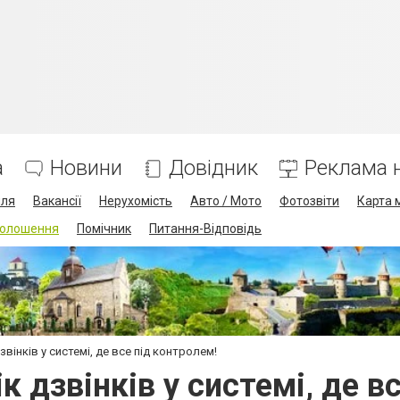
а
Новини
Довідник
Реклама н
лля
Вакансії
Нерухомість
Авто / Мото
Фотозвіти
Карта 
олошення
Помічник
Питання-Відповідь
звінків у системі, де все під контролем!
ік дзвінків у системі, де в