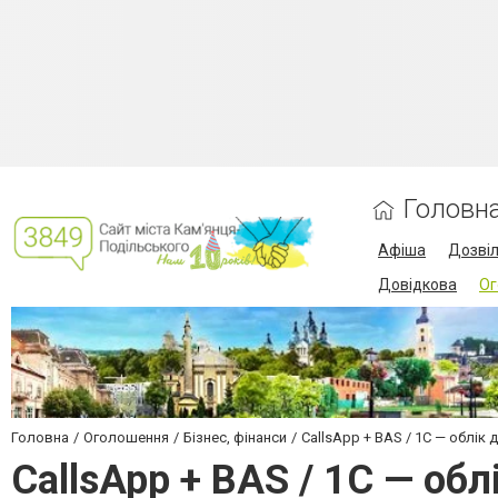
Головн
Афіша
Дозві
Довідкова
Ог
Головна
Оголошення
Бізнес, фінанси
CallsApp + BAS / 1C — облік д
CallsApp + BAS / 1C — обл