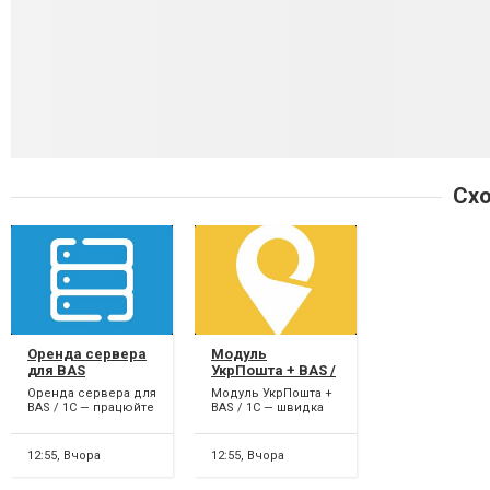
Схо
Оренда сервера
Модуль
для BAS
УкрПошта + BAS /
1C
Оренда сервера для
Модуль УкрПошта +
BAS / 1C — працюйте
BAS / 1C — швидка
з будь-якої точки
доставка без ручної
світу! Не хочете
роботи! Працюєте з
витрачати кошти на
УкрПоштою?
12:55,
Вчора
12:55,
Вчора
покупк...
Забудьте про...