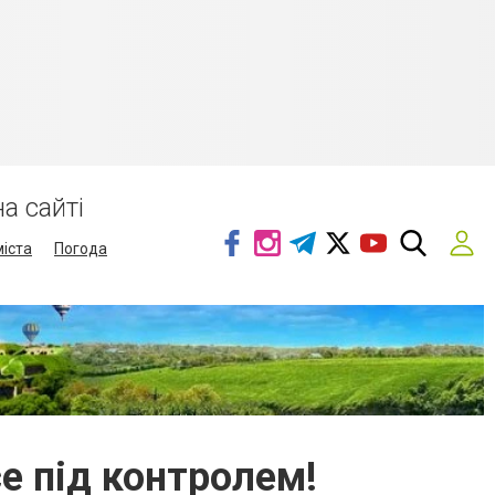
а сайті
міста
Погода
се під контролем!