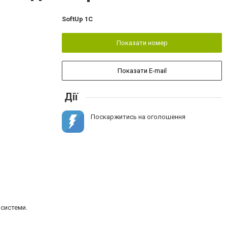
SoftUp 1C
Показати номер
Показати E-mail
Дії
Поскаржитись на оголошення
 системи.