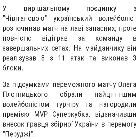
У вирішальному поєдинку з
"Чівітановою" український волейболіст
розпочинав матч на лаві запасних, проте
повністю відіграв за команду в
завершальних сетах. На майданчику він
реалізував 8 з 11 атак та виконав 3
блоки.
За підсумками переможного матчу Олега
Плотницького обрали найціннішим
волейболістом турніру та нагородили
премією MVP Суперкубка, відзначивши
внесок гравця збірної України в перемогу
"Перуджі".