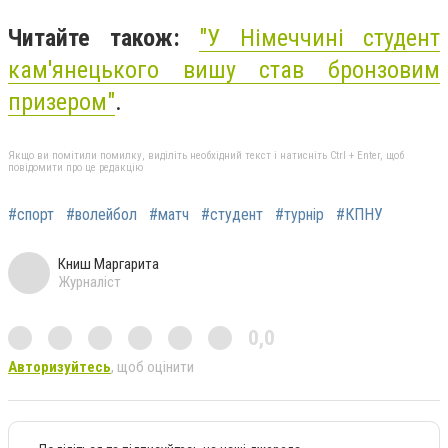
Читайте також:
"
У Німеччині студент
кам'янецького вишу став бронзовим
призером"
.
Якщо ви помітили помилку, виділіть необхідний текст і натисніть Ctrl + Enter, щоб
повідомити про це редакцію
#спорт
#волейбол
#матч
#студент
#турнір
#КПНУ
Книш Маргарита
Журналіст
0,0
Авторизуйтесь
, щоб оцінити