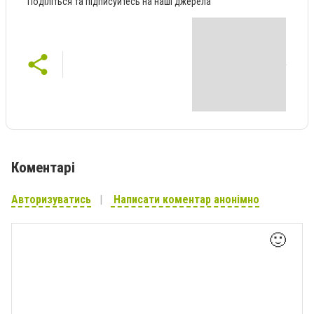
Поділіться та підписуйтесь на наші джерела
Коментарі
Авторизуватись
Написати коментар анонімно
🙂