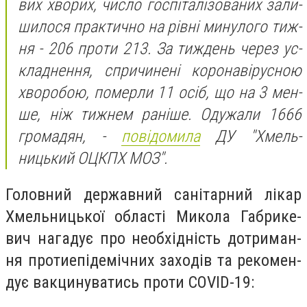
вих хво­рих, чис­ло гос­пі­та­лі­зо­ва­них за­ли­
ши­ло­ся прак­тично на рів­ні ми­ну­ло­го тиж­
ня - 206 про­ти 213. За тиж­день че­рез ус­
клад­нення, спри­чи­не­ні ко­ро­на­ві­рус­ною
хво­ро­бою, по­мер­ли 11 осіб, що на 3 мен­
ше, ніж тиж­нем ра­ні­ше. Оду­жа­ли 1666
гро­ма­дян, -
по­ві­до­ми­ла
ДУ "Хмель­
ницький ОЦКПХ МОЗ".
Го­лов­ний дер­жавний са­ні­тар­ний лі­кар
Хмель­ницької об­ласті Ми­ко­ла Габ­ри­ке­
вич на­га­дує про не­об­хідність дот­ри­ман­
ня про­ти­епі­де­міч­них за­хо­дів та ре­ко­мен­
дує вак­ци­ну­ва­тись про­ти COVID-19: