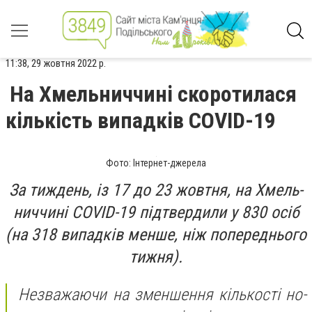
11:38, 29 жовтня 2022 р.
На Хмельниччині скоротилася
кількість випадків COVID-19
Фото: Інтернет-джерела
За тиж­день, із 17 до 23 жов­тня, на Хмель­
нич­чи­ні COVID-19 під­твер­ди­ли у 830 осіб
(на 318 ви­пад­ків мен­ше, ніж по­пе­реднього
тиж­ня).
Нез­ва­жа­ючи на змен­шення кіль­кос­ті но­