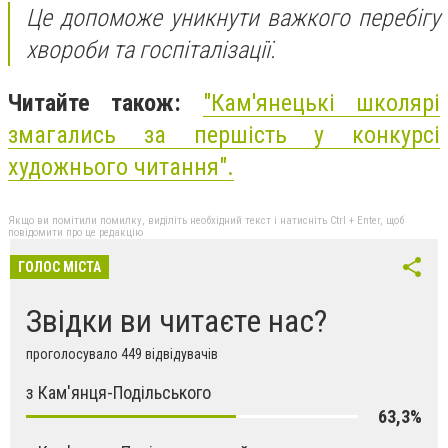
Це до­по­мо­же уник­ну­ти важ­ко­го пе­ре­бі­гу
хво­ро­би та гос­пі­та­лі­за­ції.
Читайте також:
"Кам'янецькі школярі
змагались за першість у конкурсі
художнього читання".
Якщо ви помітили помилку, виділіть необхідний текст і натисніть Ctrl + Enter, щоб
повідомити про це редакцію
ГОЛОС МІСТА
Звідки ви читаєте нас?
проголосувало 449 відвідувачів
з Кам'янця-Подільського
63,3%