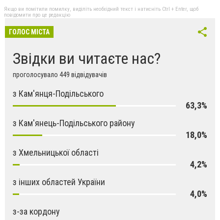
Якщо ви помітили помилку, виділіть необхідний текст і натисніть Ctrl + Enter, щоб
повідомити про це редакцію
ГОЛОС МІСТА
Звідки ви читаєте нас?
проголосувало 449 відвідувачів
з Кам'янця-Подільського
63,3%
з Кам'янець-Подільського району
18,0%
з Хмельницької області
4,2%
з інших областей України
4,0%
з-за кордону