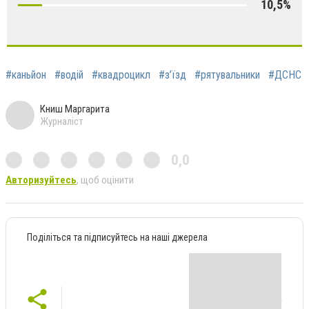
10,5%
#каньйон
#водій
#квадроцикл
#з’їзд
#рятувальники
#ДСНС
Книш Маргарита
Журналіст
0,0
Авторизуйтесь
, щоб оцінити
Поділіться та підписуйтесь на наші джерела