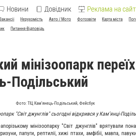
Новини
Довідник
Реклама на сайт
Вакансії
Нерухомість
Авто / Мото
Фотозвіти
Карта міста
Пог
ник
Питання-Відповідь
кий мінізоопарк переїх
ь-Подільський
Фото: ТІЦ Кам'янець-Подільський, Фейсбук
опарк "Світ джунглів" сьогодні відкрився у Кам’янці-Поділ
​​запорізькому мінізоопарку "Світ джунглів" врятували по
изуни, папуги, рептилії, хижі птахи, амфібії, мавпа, павук