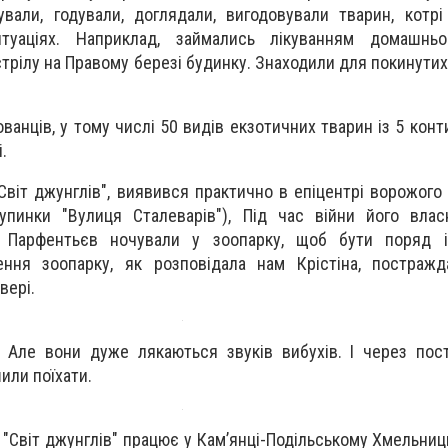
кували, годували, доглядали, вигодовували тварин, котр
туаціях. Наприклад, займались лікуванням домашньо
стрілу на Правому березі будинку. Знаходили для покинути
ванців, у тому числі 50 видів екзотичних тварин із 5 конт
.
"Світ джунглів", виявився практично в епіцентрі ворожого 
упинки "Вулиця Сталеварів"), Під час війни його влас
 Парфентьєв ночували у зоопарку, щоб бути поряд і
ення зоопарку, як розповідала нам Крістіна, постражд
вері.
і. Але вони дуже лякаються звуків вибухів. І через пост
или поїхати.
 "Світ джунглів" працює у Кам’янці-Подільському Хмельниць