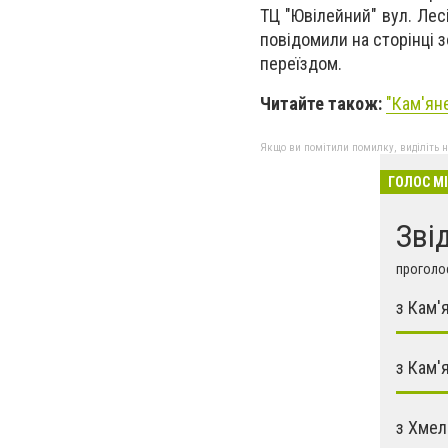
ТЦ "Ювілейний"
вул. Лес
повідомили на сторінці 
переїздом.
Читайте також:
"Кам'яне
Якщо ви помітили помилку, виділіть нео
ГОЛОС М
Зві
проголос
з Кам'
з Кам'
з Хмел