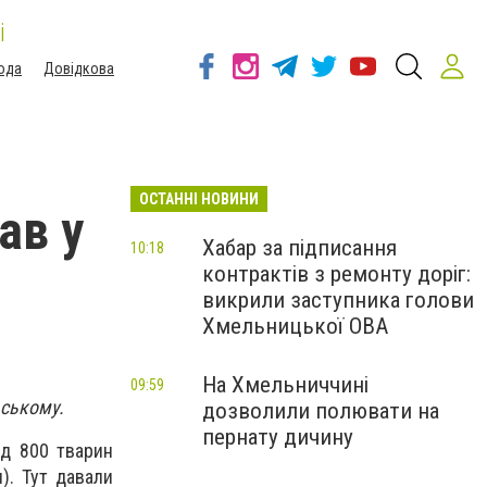
і
ода
Довідкова
ОСТАННІ НОВИНИ
ав у
Хабар за підписання
10:18
контрактів з ремонту доріг:
викрили заступника голови
Хмельницької ОВА
На Хмельниччині
09:59
ьському.
дозволили полювати на
пернату дичину
над 800 тварин
и). Тут давали