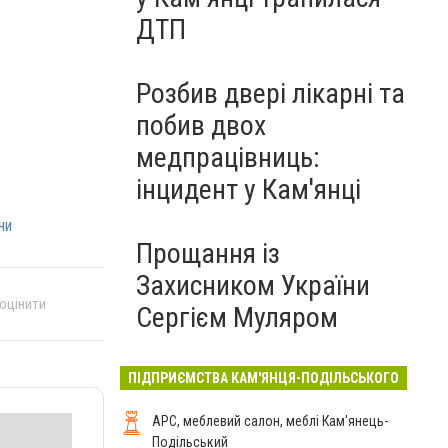
ДТП
Розбив двері лікарні та
побив двох
медпрацівниць:
інцидент у Кам'янці
ни
Прощання із
Захисником України
 оцінити
Сергієм Муляром
ПІДПРИЄМСТВА КАМ'ЯНЦЯ-ПОДІЛЬСЬКОГО
АРС, меблевий салон, меблі Кам'янець-
Подільський