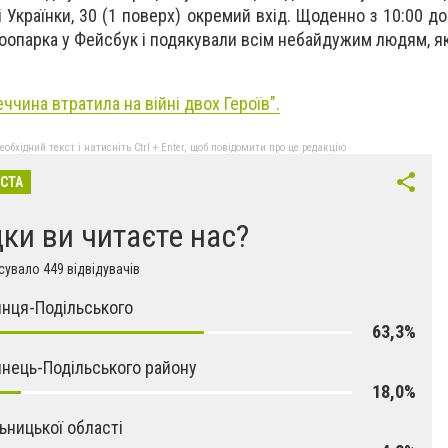
і Українки, 30 (1 поверх) окремий вхід.
Щоденно з 10:00 до
зоопарка у Фейсбук і подякували всім небайдужим людям, я
ччина втратила на війні двох Героїв".
бхідний текст і натисніть Ctrl + Enter, щоб повідомити про це редакцію
ІСТА
дки ви читаєте нас?
увало 449 відвідувачів
янця-Подільського
63,3%
янець-Подільського району
18,0%
ьницької області