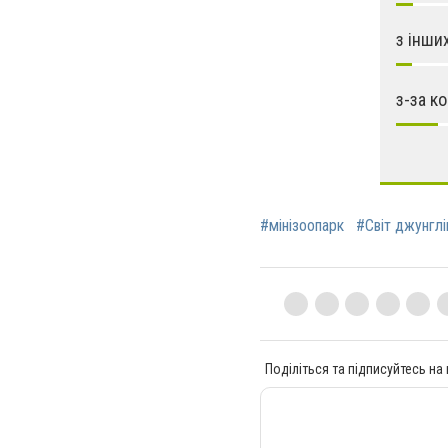
з інши
з-за к
#мінізоопарк
#Світ джунглі
Поділіться та підписуйтесь на