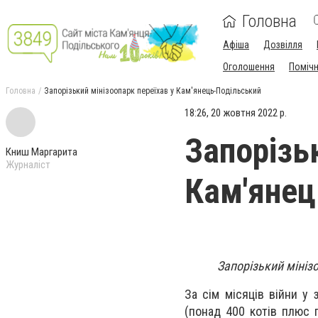
Головна
Афіша
Дозвілля
Оголошення
Поміч
Головна
Запорізький мінізоопарк переїхав у Кам'янець-Подільський
18:26, 20 жовтня 2022 р.
Запорізь
Книш Маргарита
Журналіст
Кам'янец
Запорізький мінізо
За сім місяців війни у 
(понад 400 котів плюс гр