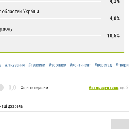
4,2%
х областей України
4,0%
ордону
10,5%
в
#лікування
#тварини
#зоопарк
#континент
#переїзд
#твари
0,0
Оцініть першим
Авторизуйтесь
, щоб
 наші джерела