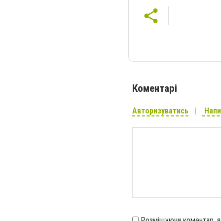
Коментарі
Авторизуватись
Напи
Розміщуючи коментар, 