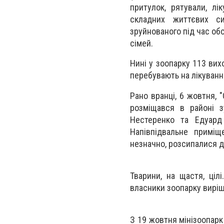
притулок, рятували, лі
складних життєвих си
зруйнованого під час об
сімей.
Нині у зоопарку 113 вихо
перебувають на лікуванні
Рано вранці, 6 жовтня, 
розміщався в районі з
Нестеренко та Едуард
Напівпідвальне приміщ
незначно, розсипалися д
Тварини, на щастя, ціл
власники зоопарку виріш
З 19 жовтня мінізоопарк