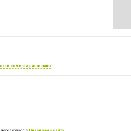
сати коментар анонімно
я погоджуюся з
Правилами сайту