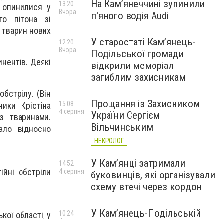
На Камʼянеччині зупинили
13:20
і опинилися у
Вчора
п'яного водія Audi
го пітона зі
х тварин нових
У старостаті Кам’янець-
12:20
Вчора
Подільської громади
инентів. Деякі
відкрили меморіал
загиблим захисникам
обстрілу. (Він
Прощання із Захисником
15:08
ники Крістіна
4 серпня
України Сергієм
з тваринами.
Вільчинським
ало відносно
НЕКРОЛОГ
У Кам’янці затримали
14:52
ійні обстріли
4 серпня
буковинців, які організували
схему втечі через кордон
У Кам’янець-Подільській
10:24
кої області, у