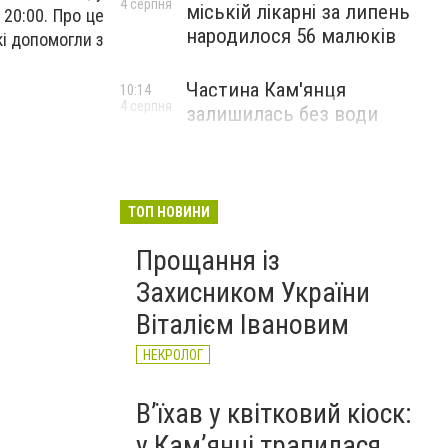
4 серпня
міській лікарні за липень
 20:00
. Про це
народилося 56 малюків
кі допомогли з
Частина Кам'янця
10:14
4 серпня
залишилась без води
ТОП НОВИНИ
Прощання із
Захисником України
Віталієм Івановим
НЕКРОЛОГ
Вʼїхав у квітковий кіоск:
у Камʼянці трапилася