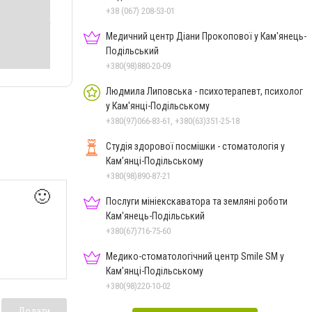
+38 (067) 208-53-01
Медичний центр Діани Прокопової у Кам'янець-
Подільський
+380(98)880-20-09
Людмила Липовська - психотерапевт, психолог
у Кам'янці-Подільському
+380(97)066-83-61, +380(63)351-25-18
Студія здорової посмішки - стоматологія у
Кам’янці-Подільському
+380(98)890-87-21
🙂
Послуги мініекскаватора та земляні роботи
Кам'янець-Подільський
+380(67)716-75-60
Медико-стоматологічний центр Smile SM у
Кам’янці-Подільському
+380(98)220-10-02
Додати