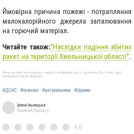
Ймовірна причина пожежі - потрапляння
малокалорійного джерела запалювання
на горючий матеріал.
Читайте також:
"
Наслідки падіння збитих
ракет на території Хмельницької області"
.
Якщо ви помітили помилку, виділіть необхідний текст і натисніть Ctrl + Enter, щоб
повідомити про це редакцію
#ДСНС
#пожежа
#рятувальники
#Оринин
Ірина Ільницька
Керівник проєкту
0,0