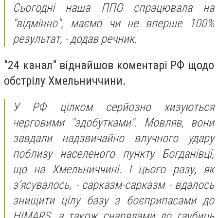
Сьогодні наша ППО спрацювала на
"відмінно", маємо чи не вперше 100%
результат, - додав речник.
"24 канал" віднайшов коментарі РФ щодо
обстрілу Хмельниччини.
У РФ цілком серйозно хизуються
черговими "здобутками". Мовляв, вони
завдали надзвичайно влучного удару
поблизу населеного пункту Богданівці,
що на Хмельниччині. І цього разу, як
з’ясувалось, - сарказм-сарказм - вдалось
знищити цілу базу з боєприпасами до
HIMARS, а також снарядами до гаубиць