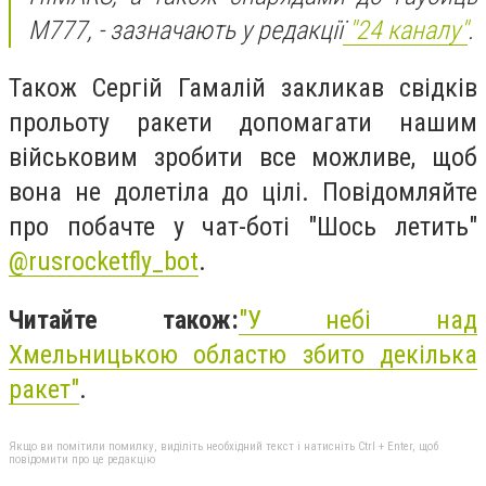
M777, - зазначають у редакції
"24 каналу"
.
Також Сергій Гамалій закликав свідків
прольоту ракети допомагати нашим
військовим зробити все можливе, щоб
вона не долетіла до цілі. Повідомляйте
про побачте у чат-боті "Шось летить"
@rusrocketfly_bot
.
Читайте також:
"
У небі над
Хмельницькою областю збито декілька
ракет"
.
Якщо ви помітили помилку, виділіть необхідний текст і натисніть Ctrl + Enter, щоб
повідомити про це редакцію