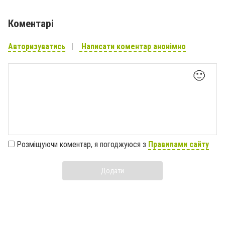
Коментарі
Авторизуватись
Написати коментар анонімно
🙂
Розміщуючи коментар, я погоджуюся з
Правилами сайту
Додати