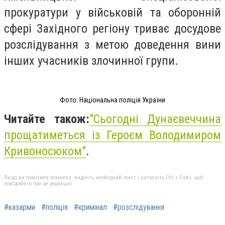
прокуратури у військовій та оборонній
сфері Західного регіону триває досудове
розслідування з метою доведення вини
інших учасників злочинної групи.
Фото: Національна поліція України
Читайте також:
"
Сьогодні Дунаєвеччина
прощатиметься із Героєм Володимиром
Кривоносюком"
.
Якщо ви помітили помилку, виділіть необхідний текст і натисніть Ctrl + Enter, щоб
повідомити про це редакцію
#казарми
#поліція
#кримінал
#розслідування