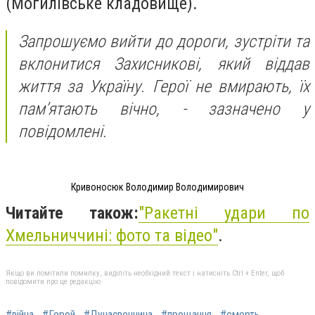
(Могилівське кладовище).
Запрошуємо вийти до дороги, зустріти та
вклонитися Захисникові, який віддав
життя за Україну. Герої не вмирають, їх
пам’ятають вічно, - зазначено у
повідомлені.
Кривоносюк Володимир Володимирович
Читайте також:
"
Ракетні удари по
Хмельниччині: фото та відео"
.
Якщо ви помітили помилку, виділіть необхідний текст і натисніть Ctrl + Enter, щоб
повідомити про це редакцію
#війна
#Герой
#Дунаєвеччина
#прощання
#смерть