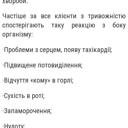
хвороби.
Частіше за все клієнти з тривожністю
спостерігають таку реакцію з боку
організму:
·
Проблеми з серцем, появу тахікардії;
·
Підвищене потовиділення;
·
Відчуття «кому» в горлі;
·
Сухість в роті;
·
Запаморочення;
·
Нудоту;