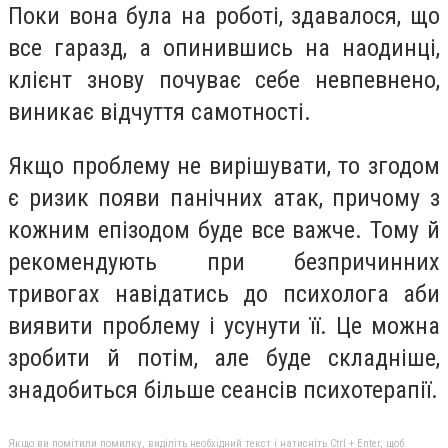
Поки вона була на роботі, здавалося, що
все гаразд, а опинившись на наодинці,
клієнт знову почуває себе невпевнено,
виникає відчуття самотності.
Якщо проблему не вирішувати, то згодом
є ризик появи панічних атак, причому з
кожним епізодом буде все важче. Тому й
рекомендують при безпричинних
тривогах навідатись до психолога аби
виявити проблему і усунути її. Це можна
зробити й потім, але буде складніше,
знадобиться більше сеансів психотерапії.
Якщо ви помітили помилку, виділіть необхідний текст і натисніть Ctrl + Enter, щоб