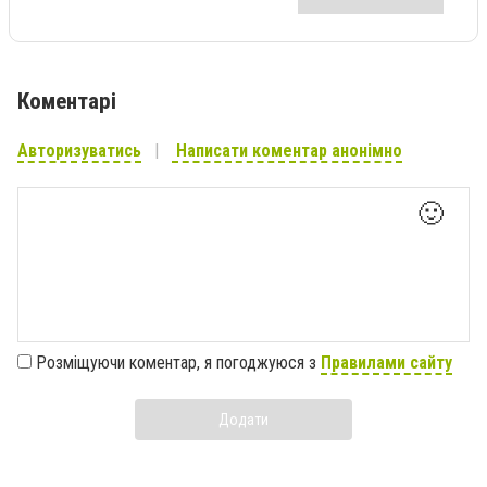
Коментарі
Авторизуватись
Написати коментар анонімно
🙂
Розміщуючи коментар, я погоджуюся з
Правилами сайту
Додати