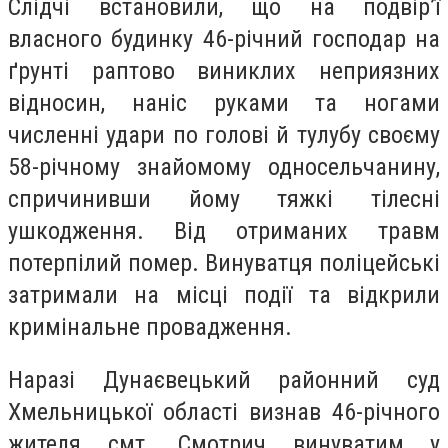
Слідчі встановили, що на подвір’ї
власного будинку 46-річний господар на
ґрунті раптово виниклих неприязних
відносин, наніс руками та ногами
численні удари по голові й тулубу своєму
58-річному знайомому односельчанину,
спричинивши йому тяжкі тілесні
ушкодження. Від отриманих травм
потерпілий помер. Винуватця поліцейські
затримали на місці події та відкрили
кримінальне провадження.
Наразі Дунаєвецький районний суд
Хмельницької області визнав 46-річного
жителя смт. Смотрич винуватим у