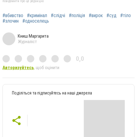
повідомити про це редакцію
#вбивство
#кримінал
#слідчі
#поліція
#вирок
#суд
#тіло
#злочин
#односелець
Книш Маргарита
Журналіст
0,0
Авторизуйтесь
, щоб оцінити
Поділіться та підписуйтесь на наші джерела