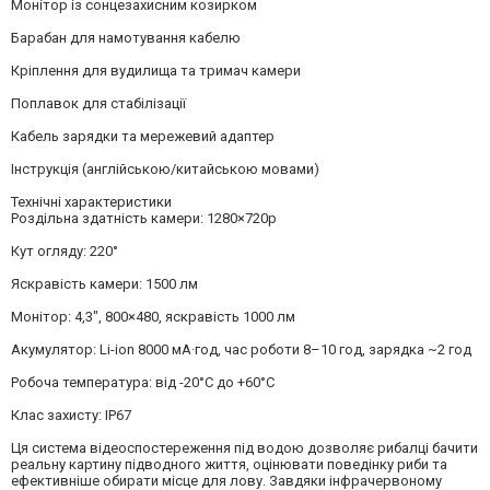
Монітор із сонцезахисним козирком
Барабан для намотування кабелю
Кріплення для вудилища та тримач камери
Поплавок для стабілізації
Кабель зарядки та мережевий адаптер
Інструкція (англійською/китайською мовами)
Технічні характеристики
Роздільна здатність камери: 1280×720p
Кут огляду: 220°
Яскравість камери: 1500 лм
Монітор: 4,3", 800×480, яскравість 1000 лм
Акумулятор: Li-ion 8000 мА·год, час роботи 8–10 год, зарядка ~2 год
Робоча температура: від -20°C до +60°C
Клас захисту: IP67
Ця система відеоспостереження під водою дозволяє рибалці бачити
реальну картину підводного життя, оцінювати поведінку риби та
ефективніше обирати місце для лову. Завдяки інфрачервоному