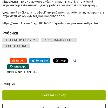
підсвічуванню ви зможете рибалити навіть уночі, а потужний
акумулятор забезпечить довгу роботу без потреби у підзарядці.
Ідеальний вибір для професійних рибалок та любителів, які прагнуть
отримати максимум від кожної риболовлі.
https://i-mag.kiev.ua/ua/p1801608138-podvodnaya-kamera-dlya.html
Рубрики
ПРЕДМЕТИ ПОБУТУ
ХОБІ, ЗАХОПЛЕННЯ
ЕЛЕКТРОНІКА
Reddit
Telegram
Viber
WhatsApp
01:50, 5 липня, №14352
imag123
Показати номер