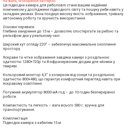
На жаль, оголошення застаріло
Ця підводна камера для риболовлі стане вашим надійним
помічником у дослідженні підводного світу та пошуку риби навіть у
складних умовах. Вона поєднує високу якість зображення, тривалу
автономну роботу та зручність використання.
Основні переваги
Глибина занурення до 15 м – дозволяє спостерігати за рибою та
рельєфом дна у реальному часі.
Широкий кут огляду 220° – забезпечує максимальне охоплення
простору.
Яскраве та чітке зображення завдяки камері з роздільною
здатністю 1280×720p та 8 інфрачервоним діодам для зйомки у
темряві.
Кольоровий монітор 4,3" з козирком від сонця та роздільною
здатністю 800×480, що гарантує комфортний перегляд навіть при
яскравому освітленні.
Потужний акумулятор 8000 мА·год – до 10 годин безперервної
роботи.
Компактність та легкість – вага всього 580 г, зручна для
транспортування.
Комплектація
Підводна камера з кабелем 15 м