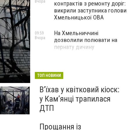
Вчора
контрактів з ремонту доріг:
викрили заступника голови
Хмельницької ОВА
На Хмельниччині
09:59
Вчора
дозволили полювати на
пернату дичину
ТОП НОВИНИ
Вʼїхав у квітковий кіоск:
у Камʼянці трапилася
ДТП
Прощання із