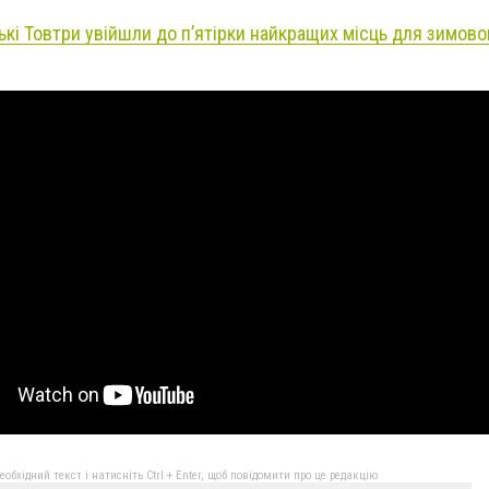
ькі Товтри увійшли до п’ятірки найкращих місць для зимово
бхідний текст і натисніть Ctrl + Enter, щоб повідомити про це редакцію