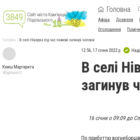
Головна
Афіша
Дозвілля
Оголошення
Поміч
Головна
В селі Ніверка під час пожежі загинув чоловік
12:56, 17 січня 2022 р.
Над
В селі Ні
Книш Маргарита
Журналіст
загинув 
16 січня о 09:09 до 
По прибуттю вогнеборців