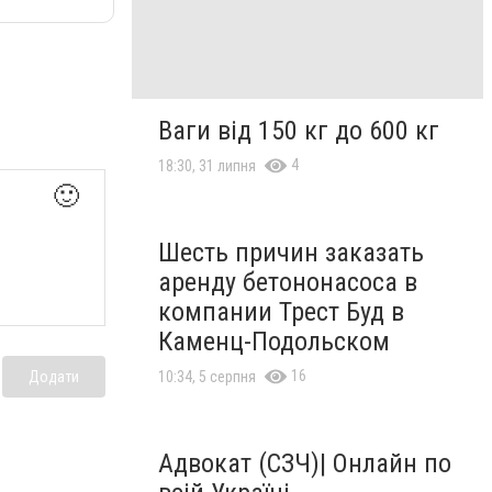
Ваги від 150 кг до 600 кг
4
18:30, 31 липня
🙂
Шесть причин заказать
аренду бетононасоса в
компании Трест Буд в
Каменц-Подольском
16
Додати
10:34, 5 серпня
Адвокат (СЗЧ)| Онлайн по