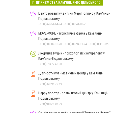
ПІДПРИЄМСТВА КАМ'ЯНЦЯ-ПОДІЛЬСЬКОГО
Центр розвитку дитини Мері Поппінс у Кам'янці-
Подільському
+380(96)954-64-94, +380(50)541-88-71
МОРЕ-МОРЕ - туристична фірма у Кам’янці-
Подільському
+380(68)882-38-28, +380(98)994-11-24, +380(68)118-82-77
Людмила Рудик - психолог, психотерапевт у
Кам'янці-Подільському
+380(97)477-45-08
Діагностикум - медичний центр у Кам'янці-
Подільському
+380(96)896-79-69
Happy простір - розвитковий центр у Кам'янці-
Подільському
+380(68)328-07-09