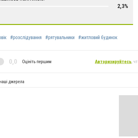
2,3%
вік
#розслідування
#рятувальники
#житловий будинок
0,0
Оцініть першим
Авторизируйтесь
, ч
 наші джерела