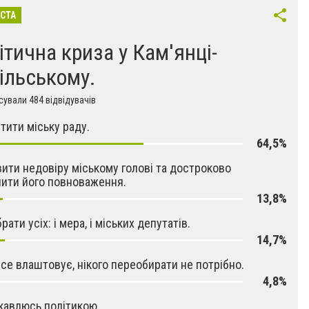
ІСТА
ітична криза у Кам'янці-
ільському.
ували 484 відвідувачів
тити міську раду.
64,5%
ити недовіру міському голові та достроково
ити його повноваження.
13,8%
ати усіх: і мера, і міських депутатів.
14,7%
се влаштовує, нікого переобирати не потрібно.
4,8%
ікавлюсь політикою.