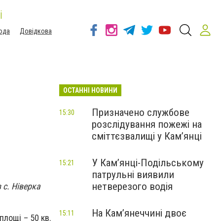
і
ода
Довідкова
ОСТАННІ НОВИНИ
Призначено службове
15:30
розслідування пожежі на
сміттєзвалищі у Кам’янці
У Кам’янці-Подільському
15:21
патрульні виявили
нетверезого водія
 с. Ніверка
На Камʼянеччині двоє
15:11
лощі – 50 кв.