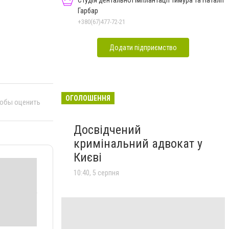
Студія дентальної імплантації Тимура та Наталії
Гарбар
+380(67)477-72-21
Додати підприємство
ОГОЛОШЕННЯ
тобы оценить
Досвідчений
кримінальний адвокат у
Києві
10:40, 5 серпня