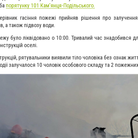
жба
порятунку 101 Кам'янця-Подільського.
ерівник гасіння пожежі прийняв рішення про залучення 
в, а також підвозу води.
ежу було ліквідовано о 10:00. Тривалий час знадобився д
нструкцій оселі.
трукцій, рятувальники виявили тіло чоловіка без ознак жит
події залучалося 10 чоловік особового складу та 2 пожежних