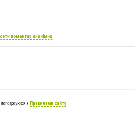
сати коментар анонімно
я погоджуюся з
Правилами сайту