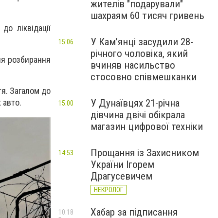
жителів "подарували"
шахраям 60 тисяч гривень
до ліквідації
У Камʼянці засудили 28-
15:06
річного чоловіка, який
ля розбирання
вчиняв насильство
стосовно співмешканки
тя. Загалом до
 авто.
У Дунаївцях 21-річна
15:00
дівчина двічі обікрала
магазин цифрової техніки
Прощання із Захисником
14:53
України Ігорем
Драгусевичем
НЕКРОЛОГ
Хабар за підписання
10:18