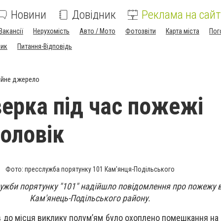
Новини
Довідник
Реклама на сайт
Вакансії
Нерухомість
Авто / Мото
Фотозвіти
Карта міста
Пог
ник
Питання-Відповідь
ійне джерело
верка під час пожежі
чоловік
Фото: пресслужба порятунку 101 Кам'янця-Подільського
Служби порятунку "101" надійшло повідомлення про пожежу в
Кам'янець-Подільського району.
 до місця виклику полум’ям було охоплено помешкання на п