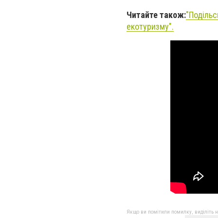
Читайте також:
"Подільс
екотуризму".
Якщо ви помітили помилку, виділіть нео