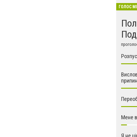
ГОЛОС М
Пол
Под
проголос
Розпус
Вислов
припин
Переобр
Мене в
Я не ц