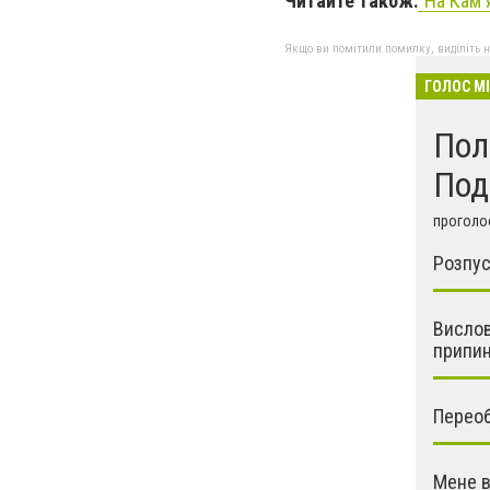
Читайте також:
"На Кам'
Якщо ви помітили помилку, виділіть нео
ГОЛОС М
Пол
Под
проголос
Розпус
Вислов
припин
Переобр
Мене в