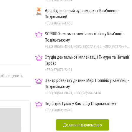
Арс, будівельний супермаркет Кам'янець-
Подільський
+380(3849)7-43-58
SORRISO - стоматологічна клініка у Кам'янці-
Подільському
+380(98)587-43-61, +380(98)077-81-35, +380(97)375-77-72, +380(97)982-31-07
Студія дентальної імплантації Тимура та Наталії
Гарбар
+380(67)477-72-21
тобы оценить
Центр розвитку дитини Мері Поппінс у Кам'янці-
Подільському
+380(50)541-88-71, +380(96)954-64-94
Педіатрія Гузак у Кам'янці-Подільському
+380(98)886-25-40
Додати підприємство