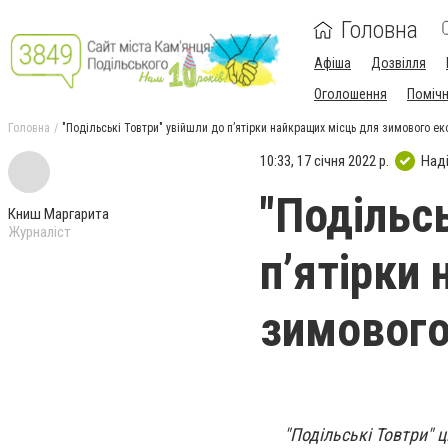
Головна
Афіша
Дозвілля
Оголошення
Поміч
Головна
"Подільські Товтри" увійшли до п’ятірки найкращих місць для зимового е
10:33, 17 січня 2022 р.
Над
"Подільс
Книш Маргарита
Журналіст
п’ятірки
зимового
"Подільські Товтри" 