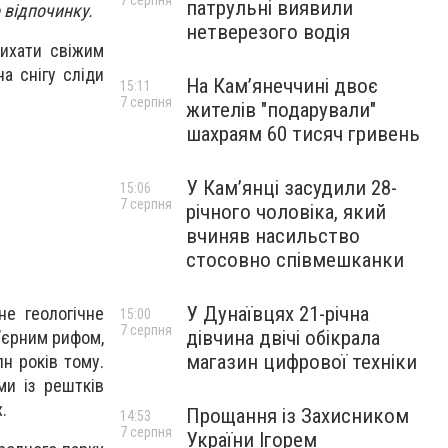
7 серпня
патрульні виявили
 відпочинку.
нетверезого водія
дихати свіжим
а снігу сліди
На Камʼянеччині двоє
15:11
7 серпня
жителів "подарували"
шахраям 60 тисяч гривень
У Камʼянці засудили 28-
15:06
7 серпня
річного чоловіка, який
вчиняв насильство
стосовно співмешканки
У Дунаївцях 21-річна
не геологічне
15:00
7 серпня
дівчина двічі обікрала
р’єрним рифом,
магазин цифрової техніки
н років тому.
ми із рештків
.
Прощання із Захисником
14:53
7 серпня
України Ігорем