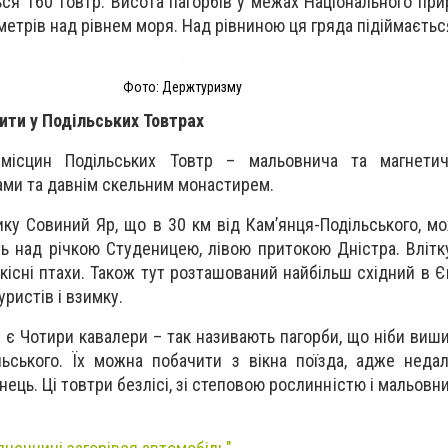
ься 160 товтр. Висота пагорбів у межах Національного при
метрів над рівнем моря. Над рівниною ця гряда підіймається
Фото: Держтуризму
ити у Подільських Товтрах
місцин Подільських Товтр – мальовнича та магнети
ми та давнім скельним монастирем.
ку Совиний Яр, що в 30 км від Кам’янця-Подільського, м
ть над річкою Студеницею, лівою притокою Дністра. Влітку
ідкісні птахи. Також тут розташований найбільш східний в 
уристів і взимку.
ку є Чотири кавалери – так називають пагорби, що ніби ви
льського. Їх можна побачити з вікна поїзда, адже неда
янець. Ці товтри безлісі, зі степовою рослинністю і мальов