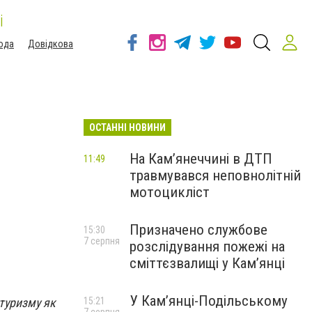
і
ода
Довідкова
ОСТАННІ НОВИНИ
На Кам’янеччині в ДТП
11:49
травмувався неповнолітній
мотоцикліст
Призначено службове
15:30
7 серпня
розслідування пожежі на
сміттєзвалищі у Кам’янці
У Кам’янці-Подільському
 туризму як
15:21