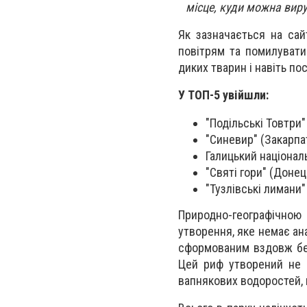
місце, куди можна вир
Як зазначається на са
повітрям та помилувати
диких тварин і навіть по
У ТОП-5 увійшли:
"Подільські Товтри
"Синевир" (Закарпа
Галицький націонал
"Святі гори" (Донец
"Тузлівські лимани"
Природно-географічною
утворення, яке немає ан
сформованим вздовж бере
Цей риф утворений не к
вапнякових водоростей, м