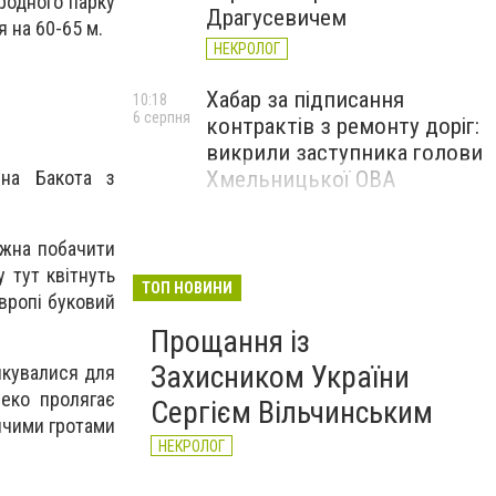
родного парку
Драгусевичем
 на 60-65 м.
НЕКРОЛОГ
Хабар за підписання
10:18
6 серпня
контрактів з ремонту доріг:
викрили заступника голови
чна Бакота з
Хмельницької ОВА
ожна побачити
 тут квітнуть
ТОП НОВИНИ
Європі буковий
Прощання із
Захисником України
шикувалися для
леко пролягає
Сергієм Вільчинським
ничими гротами
НЕКРОЛОГ