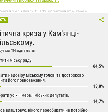
янеччині загорівся автомобіль".
бхідний текст і натисніть Ctrl + Enter, щоб повідомити про це редакцію
ІСТА
ітична криза у Кам'янці-
ільському.
ували 484 відвідувачів
тити міську раду.
64,5%
ити недовіру міському голові та достроково
ити його повноваження.
13,8%
ати усіх: і мера, і міських депутатів.
14,7%
се влаштовує, нікого переобирати не потрібно.