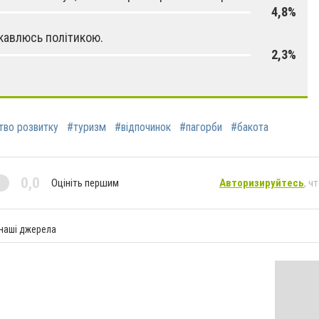
4,8%
ікавлюсь політикою.
2,3%
тво розвитку
#туризм
#відпочинок
#пагорби
#бакота
0,0
Оцініть першим
Авторизируйтесь
, ч
 наші джерела