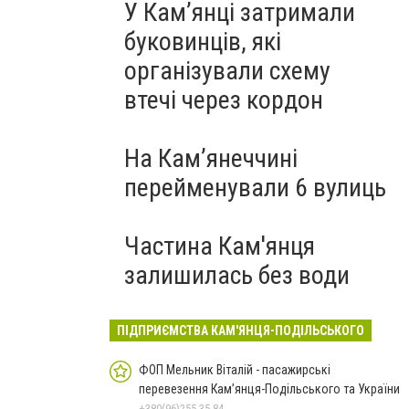
У Кам’янці затримали
буковинців, які
організували схему
втечі через кордон
На Камʼянеччині
перейменували 6 вулиць
Частина Кам'янця
залишилась без води
ПІДПРИЄМСТВА КАМ'ЯНЦЯ-ПОДІЛЬСЬКОГО
ФОП Мельник Віталій - пасажирські
перевезення Кам’янця-Подільського та України
+380(96)255-35-84