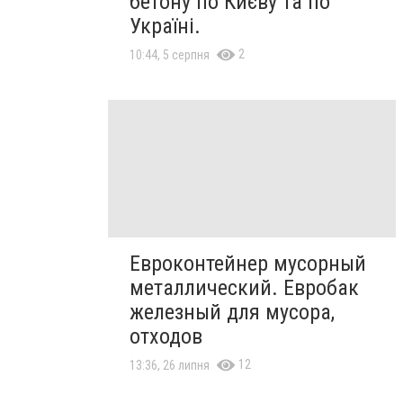
бетону по Києву та по
Україні.
2
10:44, 5 серпня
Евроконтейнер мусорный
металлический. Евробак
железный для мусора,
отходов
12
13:36, 26 липня