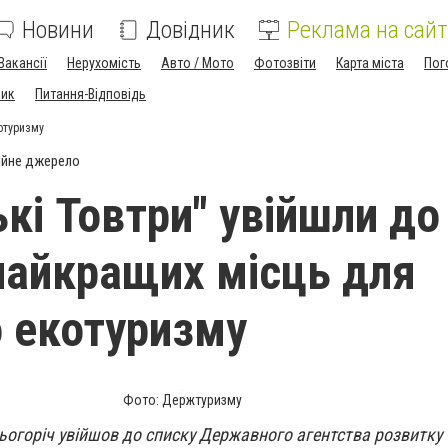
Новини
Довідник
Реклама на сайт
Вакансії
Нерухомість
Авто / Мото
Фотозвіти
Карта міста
Пог
ник
Питання-Відповідь
котуризму
ійне джерело
ькі Товтри" увійшли до
 найкращих місць для
 екотуризму
Фото: Держтуризму
цьогоріч увійшов до списку Державного агентства розвитку