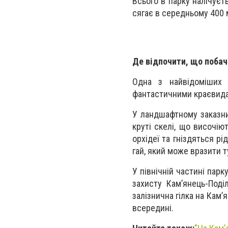
Всього в парку налічуєт
сягає в середньому 400 
Де відпочити, що побач
Одна з найвідоміших 
фантастичними краєвида
У ландшафтному заказни
круті скелі, що височію
орхідеї та гніздяться р
гай, який може вразити т
У північній частині пар
захисту Кам’янець-Поді
залізнична гілка на Кам’
всередині.