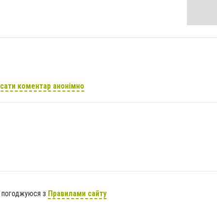
сати коментар анонімно
я погоджуюся з
Правилами сайту