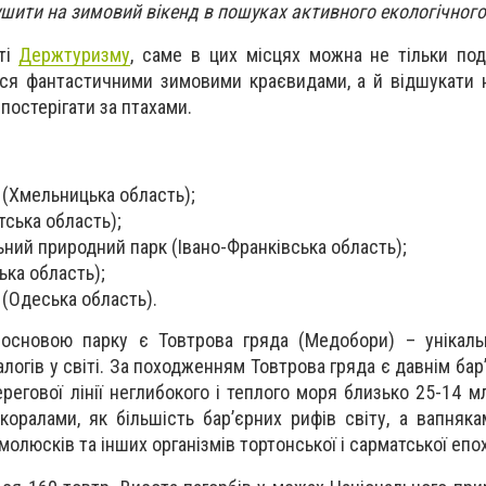
ушити на зимовий вікенд в пошуках активного екологічного
йті
Держтуризму
, саме в цих місцях можна не тільки по
ся фантастичними зимовими краєвидами, а й відшукати н
спостерігати за птахами.
" (Хмельницька область);
тська область);
ьний природний парк (Івано-Франківська область);
ька область);
 (Одеська область).
 основою парку є Товтрова гряда (Медобори) – унікаль
алогів у світі. За походженням Товтрова гряда є давнім ба
гової лінії неглибокого і теплого моря близько 25-14 мл
оралами, як більшість бар’єрних рифів світу, а вапняка
олюсків та інших організмів тортонської і сарматської епох