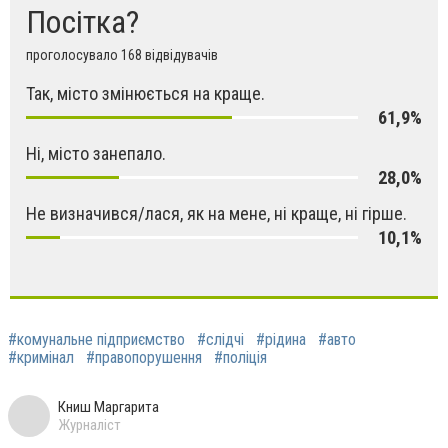
Посітка?
проголосувало 168 відвідувачів
Так, місто змінюється на краще.
61,9%
Ні, місто занепало.
28,0%
Не визначився/лася, як на мене, ні краще, ні гірше.
10,1%
#комунальне підприємство
#слідчі
#рідина
#авто
#кримінал
#правопорушення
#поліція
Книш Маргарита
Журналіст