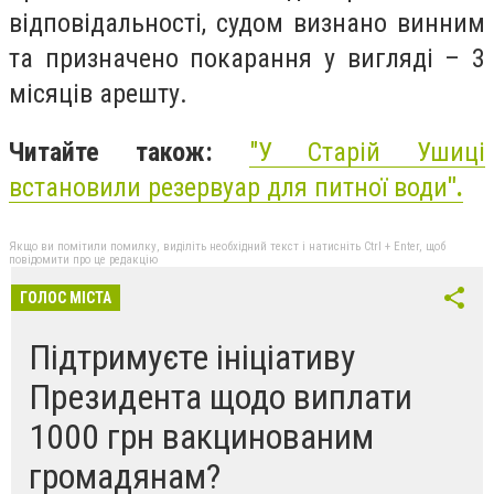
відповідальності, судом визнано винним
та призначено покарання у вигляді – 3
місяців арешту.
Читайте також:
"У Старій Ушиці
встановили резервуар для питної води
".
Якщо ви помітили помилку, виділіть необхідний текст і натисніть Ctrl + Enter, щоб
повідомити про це редакцію
ГОЛОС МІСТА
Підтримуєте ініціативу
Президента щодо виплати
1000 грн вакцинованим
громадянам?