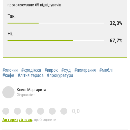
проголосувало 65 відвідувачів
Так.
32,3%
Ні.
67,7%
#злочин
#крадіжка
#вирок
#суд
#покарання
#меблі
#кафе
#літня тераса
#прокуратура
Книш Маргарита
Журналіст
0,0
Авторизуйтесь
, щоб оцінити