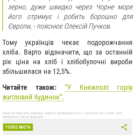
зерно, дуже швидко через Чорне море
його отримує і робить борошно для
Європи, - пояснює Олексій Пучков.
Тому українців чекає подорожчання
хліба. Варто відзначити, що за останній
рік ціна на хліб і хлібобулочні вироби
збільшилася на 12,5%.
Читайте також:
"
У Княжполі горів
житловий будинок
".
Якщо ви помітили помилку, виділіть необхідний текст і натисніть Ctrl + Enter, щоб
повідомити про це редакцію
ГОЛОС МІСТА