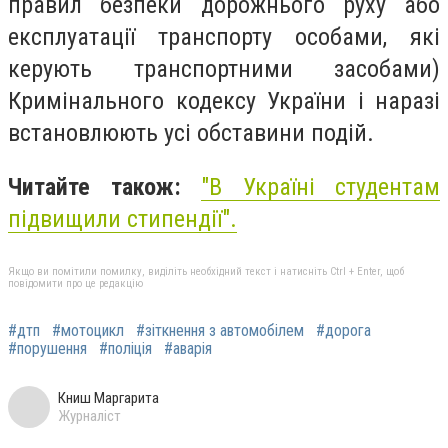
правил безпеки дорожнього руху або
експлуатації транспорту особами, які
керують транспортними засобами)
Кримінального кодексу України і наразі
встановлюють усі обставини подій.
Читайте також:
"
В Україні студентам
підвищили стипендії
".
Якщо ви помітили помилку, виділіть необхідний текст і натисніть Ctrl + Enter, щоб
повідомити про це редакцію
#дтп
#мотоцикл
#зіткнення з автомобілем
#дорога
#порушення
#поліція
#аварія
Книш Маргарита
Журналіст