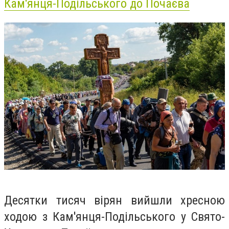
Кам'янця-Подільського до Почаєва
Десятки тисяч вірян вийшли хресною
ходою з Кам'янця-Подільського у Свято-