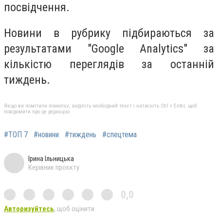
посвідчення.
Но
вини в рубрику підбираються за
результатами "Google Analytics" за
кількістю переглядів за останній
тиждень.
Якщо ви помітили помилку, виділіть необхідний текст і натисніть Ctrl + Enter, щоб
повідомити про це редакцію
#ТОП 7
#новини
#тиждень
#спецтема
Ірина Ільницька
Керівник проєкту
0,0
Авторизуйтесь
, щоб оцінити