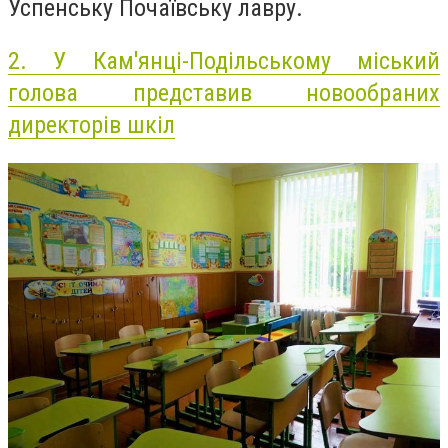
Успенську Почаївську лавру.
2.
У Кам'янці-Подільському міський
голова представив новообраних
директорів шкіл