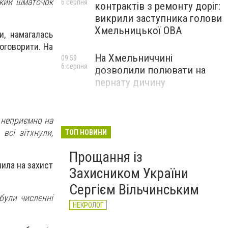
ький шматочок
6 серпня
контрактів з ремонту доріг:
викрили заступника голови
Хмельницької ОВА
и, намагалась
поговорити. На
На Хмельниччині
09:59
6 серпня
дозволили полювати на
пернату дичину
е неприємно на
всі зітхнули,
ТОП НОВИНИ
Прощання із
пила на захист
Захисником України
Сергієм Вільчинським
були численні
НЕКРОЛОГ