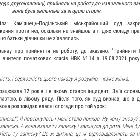
щодо другокласниці, прийняли на роботу до навчального за
вона була звільнена за згодою сторін.
іла: Кам’янець-Подільський міськрайонний суд зак
ення проти неї, оскільки не знайшов в її діях складу пр
ня батьки дівчинки не з’являлись.
заяву про прийняття на роботу, де вказано: "Прийняти 
у вчителя початкових класів НВК №14 з 19.08.2021 року
ьність, і серйозність цього наказу я розумію, - каже жінка.
рацювала 12 років і в якому стався інцидент. За її слова
партою, в лівому ряду. Після того, як суд визнав, що в д
она розповідає власні спогади про той урок:
записка!". Я повернулась і мені стало прикро. Ну чому знову?
 записка. А вона взяла ту записку і запхнула до рота. Мені б
’їсть ту записку? Це ж дитина, це ж відповідальність за не