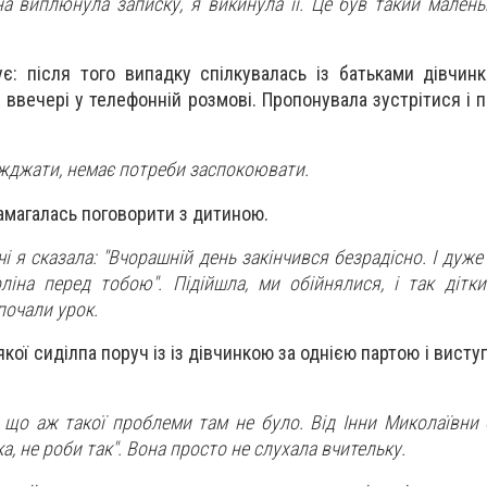
она виплюнула записку, я викинула її. Це був такий мален
є: після того випадку спілкувалась із батьками дівчинк
 ввечері у телефонній розмові. Пропонувала зустрітися і 
їжджати, немає потреби заспокоювати.
амагалась поговорити з дитиною.
чі я сказала: "Вчорашній день закінчився безрадісно. І дуж
ліна перед тобою". Підійшла, ми обійнялися, і так дітки 
почали урок.
кої сиділпа поруч із із дівчинкою за однією партою і висту
 що аж такої проблеми там не було. Від Інни Миколаївни 
а, не роби так". Вона просто не слухала вчительку.