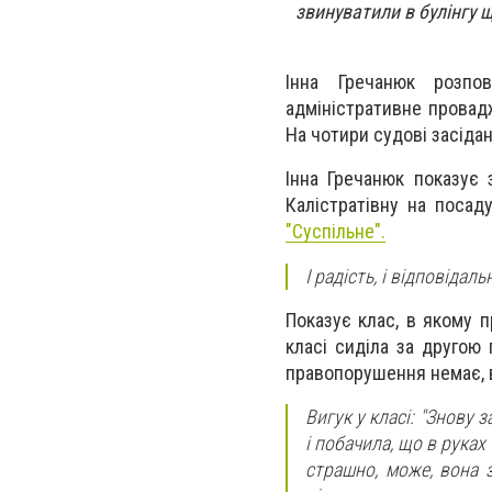
звинуватили в булінгу 
Інна Гречанюк розпов
адміністративне провадж
На чотири судові засідан
Інна Гречанюк показує 
Калістратівну на посад
"Суспільне".
І радість, і відповідал
Показує клас, в якому п
класі сиділа за другою 
правопорушення немає, в
Вигук у класі: "Знову 
і побачила, що в руках
страшно, може, вона з