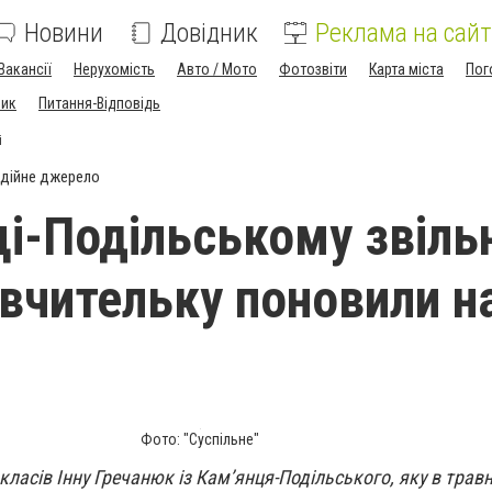
Новини
Довідник
Реклама на сайт
Вакансії
Нерухомість
Авто / Мото
Фотозвіти
Карта міста
Пог
ник
Питання-Відповідь
і
дійне джерело
ці-Подільському звіль
 вчительку поновили н
Фото: "Суспільне"
ласів Інну Гречанюк із Кам’янця-Подільського, яку в травн