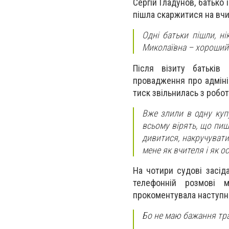
Сергій Гладунов, батько 
пішла скаржитися на вчи
Одні батьки пішли, ні
Миколаївна – хороший п
Після візиту батьків
провадження про адміні
тиск звільнилась з робот
Вже злили в одну купу
всьому вірять, що пишут
дивитися, накручуват
мене як вчителя і як о
На чотири судові засід
телефонній розмові 
прокоментувала наступн
Бо не маю бажання тра