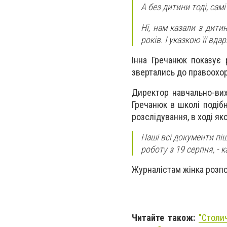
А без дитини тоді, самі
Ні, нам казали з дити
років. І указкою її вд
Інна Гречанюк показує 
звертались до правоохор
Директор навчально-ви
Гречанюк в школі подіб
розслідування, в ході як
Наші всі документи піш
роботу з 19 серпня, - 
Журналістам жінка розпов
Читайте також:
"Столи