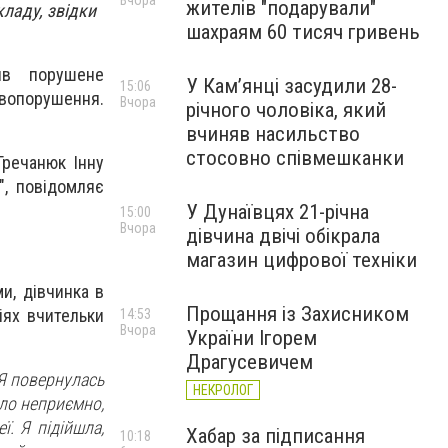
Вчора
жителів "подарували"
кладу, звідки
шахраям 60 тисяч гривень
рив порушене
У Камʼянці засудили 28-
15:06
авопорушення.
Вчора
річного чоловіка, який
вчиняв насильство
стосовно співмешканки
Гречанюк Інну
", повідомляє
У Дунаївцях 21-річна
15:00
Вчора
дівчина двічі обікрала
магазин цифрової техніки
ми, дівчинка в
Прощання із Захисником
іях вчительки
14:53
Вчора
України Ігорем
Драгусевичем
 Я повернулась
НЕКРОЛОГ
уло неприємно,
ї. Я підійшла,
Хабар за підписання
10:18