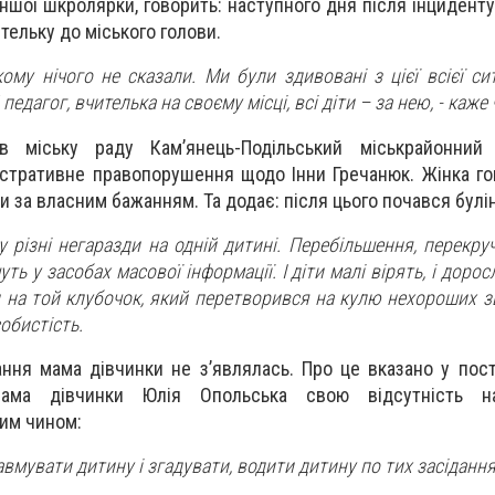
іншої шкролярки, говорить: наступного дня після інциденту
тельку до міського голови.
кому нічого не сказали. Ми були здивовані з цієї всієї сит
едагог, вчителька на своєму місці, всі діти – за нею, - каже 
 в міську раду Кам’янець-Подільський міськрайонний
стративне правопорушення щодо Інни Гречанюк. Жінка го
и за власним бажанням. Та додає: після цього почався булін
 різні негаразди на одній дитині. Перебільшення, перекру
ь у засобах масової інформації. І діти малі вірять, і доросл
и на той клубочок, який перетворився на кулю нехороших з
собистість.
ання мама дівчинки не з’являлась. Про це вказано у пост
мама дівчинки Юлія Опольська свою відсутність на
им чином:
вмувати дитину і згадувати, водити дитину по тих засідання