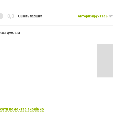
0,0
Оцініть першим
Авторизируйтесь
, ч
 наші джерела
сати коментар анонімно