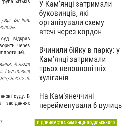
 група батьків
У Кам’янці затримали
буковинців, які
уації. Бо Інна
організували схему
чоловік.
втечі через кордон
 суд відкрив
ворить: через
Вчинили бійку в парку: у
г проти неї.
Кам’янці затримали
чення. А люди
трьох неповнолітніх
і. І всі почали
хуліганів
винувачень на
На Камʼянеччині
анові суду. В
 засіданнях
перейменували 6 вулиць
х.
ПІДПРИЄМСТВА КАМ'ЯНЦЯ-ПОДІЛЬСЬКОГО