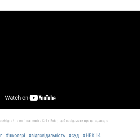
бхідний текст і натисніть Ctrl + Enter, щоб повідомити про це редакцію
нг
#школярі
#відповідальність
#суд
#НВК 14