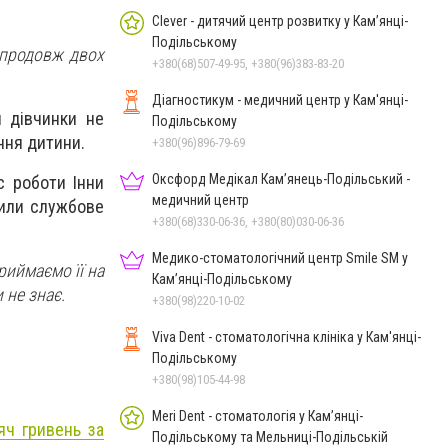
Clever - дитячий центр розвитку у Кам’янці-
Подільському
 впродовж двох
+380(68)507-49-95, +380(96)383-83-20
Діагностикум - медичний центр у Кам'янці-
и дівчинки не
Подільському
ння дитини.
+380(96)896-79-69
Оксфорд Медікал Кам’янець-Подільський -
с роботи Інни
медичний центр
дили службове
+380(68)330-06-36, +380(80)030-06-36
Медико-стоматологічний центр Smile SM у
риймаємо її на
Кам’янці-Подільському
 не знає.
+380(98)220-10-02
Viva Dent - стоматологічна клініка у Кам'янці-
Подільському
+380(98)105-44-98
Meri Dent - стоматологія у Кам’янці-
яч гривень за
Подільському та Мельниці-Подільській