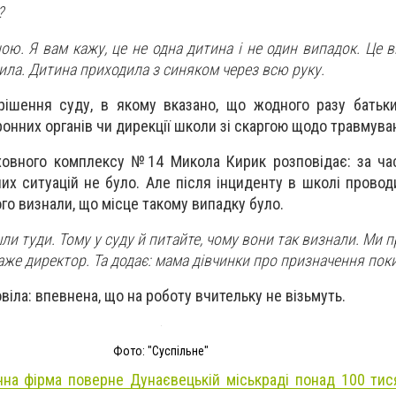
?
ною. Я вам кажу, це не одна дитина і не один випадок. Це
арила. Дитина приходила з синяком через всю руку.
рішення суду, в якому вказано, що жодного разу батьк
онних органів чи дирекції школи зі скаргою щодо травмува
ховного комплексу №14 Микола Кирик розповідає: за ча
них ситуацій не було. Але після інциденту в школі прово
ого визнали, що місце такому випадку було.
ли туди. Тому у суду й питайте, чому вони так визнали. Ми п
каже директор. Та додає: мама дівчинки про призначення поки
іла: впевнена, що на роботу вчительку не візьмуть.
Фото: "Суспільне"
чна фірма поверне Дунаєвецькій міськраді понад 100 тис