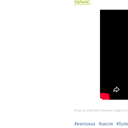
пальне"
.
Якщо ви помітили помилку, виділіть нео
#вчителька
#школя
#булі