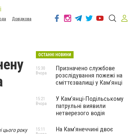
і
ода
Довідкова
ОСТАННІ НОВИНИ
нену
Призначено службове
15:30
Вчора
розслідування пожежі на
а
сміттєзвалищі у Кам’янці
У Кам’янці-Подільському
15:21
Вчора
патрульні виявили
нетверезого водія
На Камʼянеччині двоє
і цього року
15:11