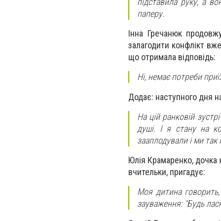
підставила руку, а в
паперу.
Інна Гречанюк продовжу
залагодити конфлікт вже
що отримала відповідь:
Ні, немає потреби при
Додає: наступного дня н
На цій ранковій зустрі
душі. І я стану на ко
зааплодували і ми так 
Юлія Крамаренко, дочка я
вчительки, пригадує:
Моя дитина говорить,
зауваження: "Будь ласк