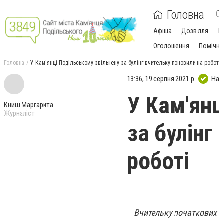
Головна
Афіша
Дозвілля
Оголошення
Поміч
Головна
У Кам'янці-Подільському звільнену за булінг вчительку поновили на робот
13:36, 19 серпня 2021 р.
На
У Кам'ян
Книш Маргарита
Журналіст
за булінг
роботі
Вчительку початкових к