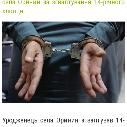
села Оринин за згвалтування 14-річного
хлопця
Уродженець села Оринин згвалтував 14-