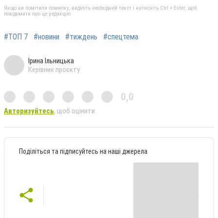
Якщо ви помітили помилку, виділіть необхідний текст і натисніть Ctrl + Enter, щоб
повідомити про це редакцію
#ТОП 7
#новини
#тиждень
#спецтема
Ірина Ільницька
Керівник проєкту
0,0
Авторизуйтесь
, щоб оцінити
Поділіться та підписуйтесь на наші джерела